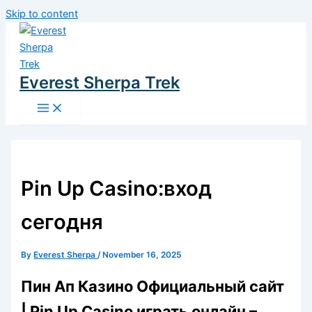
Skip to content
Everest Sherpa Trek
Pin Up Casino:вход
сегодня
By
Everest Sherpa
/
November 16, 2025
Пин Ап Казино Официальный сайт
| Pin Up Casino играть онлайн –