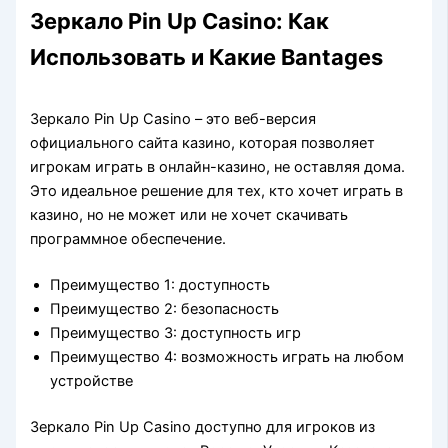
Зеркало Pin Up Casino: Как
Использовать и Какие Вantages
Зеркало Pin Up Casino – это веб-версия
официального сайта казино, которая позволяет
игрокам играть в онлайн-казино, не оставляя дома.
Это идеальное решение для тех, кто хочет играть в
казино, но не может или не хочет скачивать
программное обеспечение.
Преимущество 1: доступность
Преимущество 2: безопасность
Преимущество 3: доступность игр
Преимущество 4: возможность играть на любом
устройстве
Зеркало Pin Up Casino доступно для игроков из