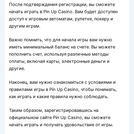
После подтверждения регистрации, вы сможете
начать играть в Pin Up Casino. Вам будет доступен
доступ к игровым автоматам, рулетке, покеру и
другим играм.
Важно помнить, что для начала игры вам нужно
иметь минимальный баланс на счете. Вы можете
пополнить счет, используя различные методы
оплаты, включая карты, электронные деньги и
другие.
Наконец, вам нужно ознакомиться с условиями и
правилами игры в Pin Up Casino, чтобы понимать,
как играть и какие правила нужно соблюдать.
Таким образом, зарегистрировавшись на
официальном сайте Pin Up Casino, вы сможете
начать играть и получать удовольствие от игры.