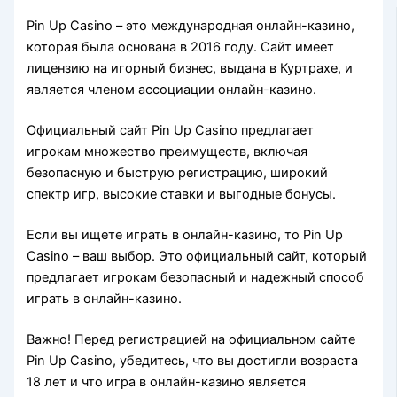
Pin Up Casino – это международная онлайн-казино,
которая была основана в 2016 году. Сайт имеет
лицензию на игорный бизнес, выдана в Куртрахе, и
является членом ассоциации онлайн-казино.
Официальный сайт Pin Up Casino предлагает
игрокам множество преимуществ, включая
безопасную и быструю регистрацию, широкий
спектр игр, высокие ставки и выгодные бонусы.
Если вы ищете играть в онлайн-казино, то Pin Up
Casino – ваш выбор. Это официальный сайт, который
предлагает игрокам безопасный и надежный способ
играть в онлайн-казино.
Важно! Перед регистрацией на официальном сайте
Pin Up Casino, убедитесь, что вы достигли возраста
18 лет и что игра в онлайн-казино является