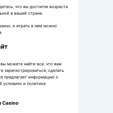
дитесь, что вы достигли возраста
льной в вашей стране.
азино, и играть в нем можно
а.
айт
 вы можете найти все, что вам
те зарегистрироваться, сделать
кже предлагает информацию о
об условиях и политике
 Casino