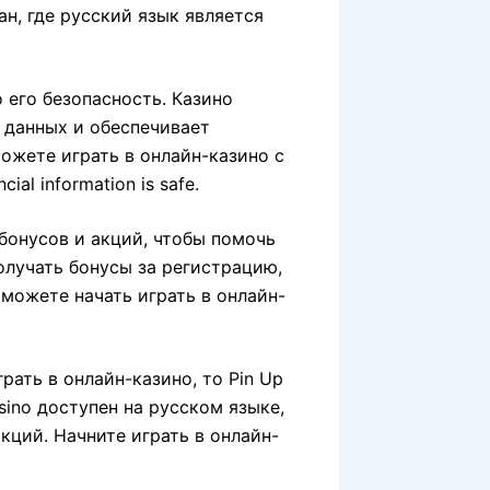
ан, где русский язык является
о его безопасность. Казино
 данных и обеспечивает
можете играть в онлайн-казино с
ial information is safe.
бонусов и акций, чтобы помочь
олучать бонусы за регистрацию,
 можете начать играть в онлайн-
ать в онлайн-казино, то Pin Up
sino доступен на русском языке,
кций. Начните играть в онлайн-