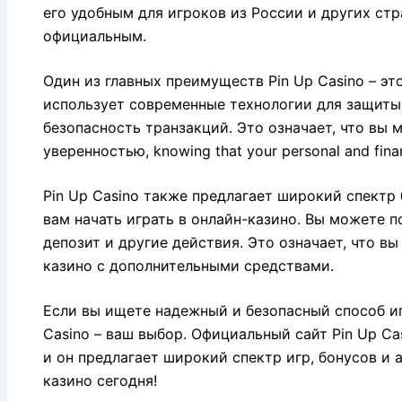
его удобным для игроков из России и других стр
официальным.
Один из главных преимуществ Pin Up Casino – эт
использует современные технологии для защиты
безопасность транзакций. Это означает, что вы 
уверенностью, knowing that your personal and financ
Pin Up Casino также предлагает широкий спектр 
вам начать играть в онлайн-казино. Вы можете п
депозит и другие действия. Это означает, что вы
казино с дополнительными средствами.
Если вы ищете надежный и безопасный способ игр
Casino – ваш выбор. Официальный сайт Pin Up Ca
и он предлагает широкий спектр игр, бонусов и а
казино сегодня!