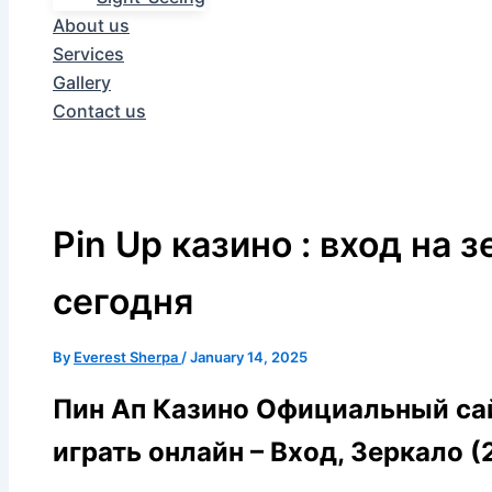
About us
Services
Gallery
Contact us
Pin Up казино : вход на 
сегодня
By
Everest Sherpa
/
January 14, 2025
Пин Ап Казино Официальный сайт
играть онлайн – Вход, Зеркало (