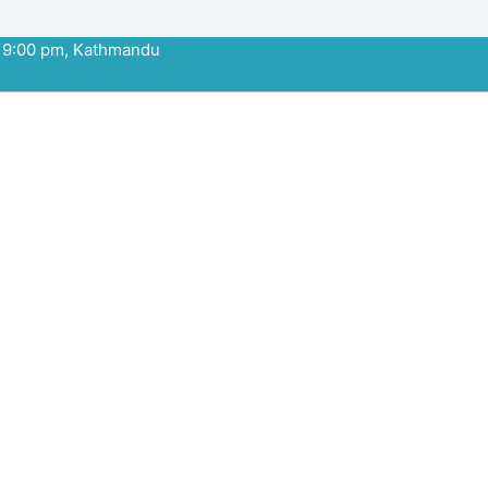
- 9:00 pm, Kathmandu