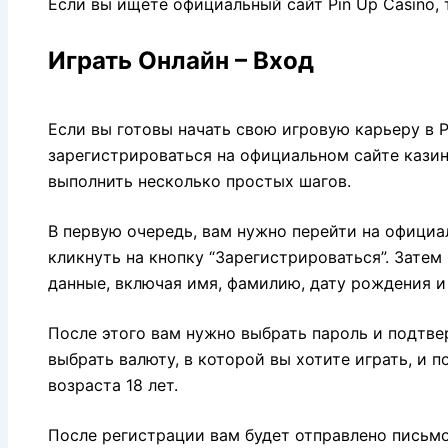
Если вы ищете официальный сайт Pin Up Casino, 
Играть Онлайн – Вход
Если вы готовы начать свою игровую карьеру в P
зарегистрироваться на официальном сайте казин
выполнить несколько простых шагов.
В первую очередь, вам нужно перейти на официал
кликнуть на кнопку “Зарегистрироваться”. Затем
данные, включая имя, фамилию, дату рождения и
После этого вам нужно выбрать пароль и подтве
выбрать валюту, в которой вы хотите играть, и п
возраста 18 лет.
После регистрации вам будет отправлено письмо