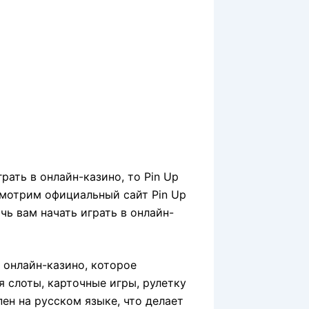
ать в онлайн-казино, то Pin Up
смотрим официальный сайт Pin Up
чь вам начать играть в онлайн-
 онлайн-казино, которое
я слоты, карточные игры, рулетку
пен на русском языке, что делает