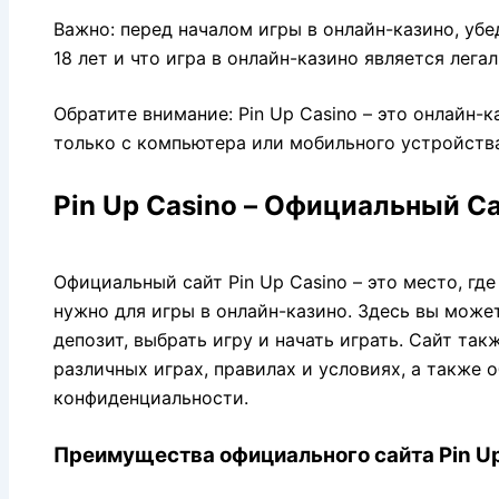
Важно: перед началом игры в онлайн-казино, убе
18 лет и что игра в онлайн-казино является лега
Обратите внимание: Pin Up Casino – это онлайн-к
только с компьютера или мобильного устройств
Pin Up Casino – Официальный С
Официальный сайт Pin Up Casino – это место, где
нужно для игры в онлайн-казино. Здесь вы може
депозит, выбрать игру и начать играть. Сайт та
различных играх, правилах и условиях, а также 
конфиденциальности.
Преимущества официального сайта Pin Up