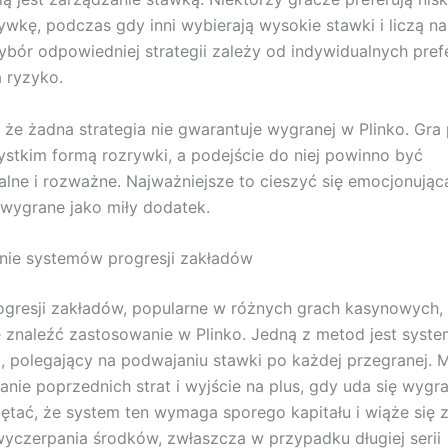
ywkę, podczas gdy inni wybierają wysokie stawki i liczą n
bór odpowiedniej strategii zależy od indywidualnych prefe
a ryzyko.
 że żadna strategia nie gwarantuje wygranej w Plinko. Gra
stkim formą rozrywki, a podejście do niej powinno być
lne i rozważne. Najważniejsze to cieszyć się emocjonują
 wygrane jako miły dodatek.
nie systemów progresji zakładów
ogresji zakładów, popularne w różnych grach kasynowych
e znaleźć zastosowanie w Plinko. Jedną z metod jest syst
a, polegający na podwajaniu stawki po każdej przegranej. 
anie poprzednich strat i wyjście na plus, gdy uda się wygr
ętać, że system ten wymaga sporego kapitału i wiąże się 
yczerpania środków, zwłaszcza w przypadku długiej serii