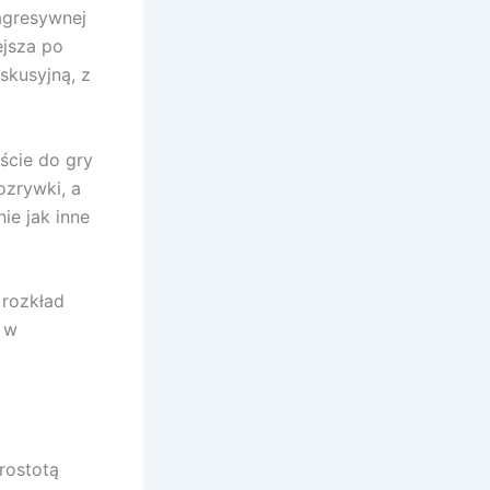
 agresywnej
ejsza po
skusyjną, z
ście do gry
ozrywki, a
ie jak inne
 rozkład
 w
rostotą