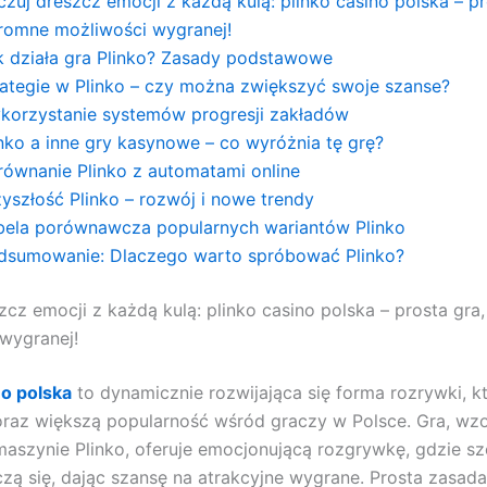
czuj dreszcz emocji z każdą kulą: plinko casino polska – pr
romne możliwości wygranej!
k działa gra Plinko? Zasady podstawowe
rategie w Plinko – czy można zwiększyć swoje szanse?
korzystanie systemów progresji zakładów
inko a inne gry kasynowe – co wyróżnia tę grę?
równanie Plinko z automatami online
zyszłość Plinko – rozwój i nowe trendy
bela porównawcza popularnych wariantów Plinko
dsumowanie: Dlaczego warto spróbować Plinko?
zcz emocji z każdą kulą: plinko casino polska – prosta gr
wygranej!
no polska
to dynamicznie rozwijająca się forma rozrywki, k
raz większą popularność wśród graczy w Polsce. Gra, wz
maszynie Plinko, oferuje emocjonującą rozgrywkę, gdzie sz
czą się, dając szansę na atrakcyjne wygrane. Prosta zasada 