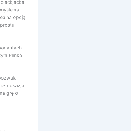
blackjacka,
myślenia.
dealną opcją
 prostu
wariantach
yni Plinko
pozwala
nała okazja
na grę o
ę z