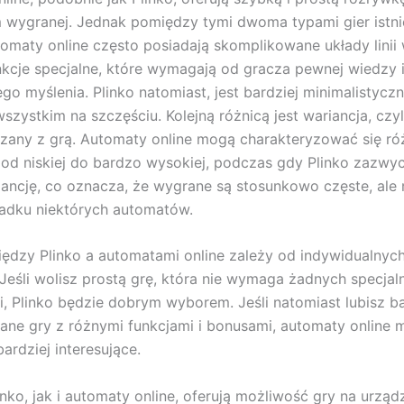
 wygranej. Jednak pomiędzy tymi dwoma typami gier istnie
tomaty online często posiadają skomplikowane układy linii 
nkcje specjalne, które wymagają od gracza pewnej wiedzy 
go myślenia. Plinko natomiast, jest bardziej minimalistyczn
szystkim na szczęściu. Kolejną różnicą jest wariancja, czyl
zany z grą. Automaty online mogą charakteryzować się r
 od niskiej do bardzo wysokiej, podczas gdy Plinko zazwyc
iancję, co oznacza, że wygrane są stosunkowo częste, ale 
adku niektórych automatów.
dzy Plinko a automatami online zależy od indywidualnyc
. Jeśli wolisz prostą grę, która nie wymaga żadnych specjal
i, Plinko będzie dobrym wyborem. Jeśli natomiast lubisz ba
ne gry z różnymi funkcjami i bonusami, automaty online
ardziej interesujące.
nko, jak i automaty online, oferują możliwość gry na urząd