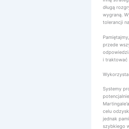
długą rozgr
wygraną. Wy
tolerancji n
Pamiętajmy,
przede wszy
odpowiedzia
i traktować
Wykorzysta
Systemy pr
potencjalni
Martingale’
celu odzysk
jednak pami
szybkiego w