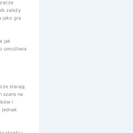
gracze
ik zależy
a jako gra
e jak
o umożliwia
cze starają
h szans na
ików i
o jednak
ie stawki i