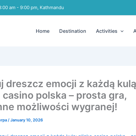
8:00 am - 9:00 pm, Kathmandu
Home
Destination
Activities
A
j dreszcz emocji z każdą kul
 casino polska – prosta gra,
ne możliwości wygranej!
erpa
/
January 10, 2026