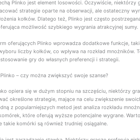
chą Plinko jest element losowości. Oczywiście, niektórzy 
acować strategie oparte na obserwacji, ale ostateczny wyn
ułożenia kołków. Dlatego też, Plinko jest często postrzegan
oferująca możliwość szybkiego wygrania atrakcyjnej sumy.
orm oferujących Plinko wprowadza dodatkowe funkcje, taki
yboru liczby kołków, co wpływa na rozkład mnożników. T
tosowanie gry do własnych preferencji i strategii.
 Plinko – czy można zwiększyć swoje szanse?
nko opiera się w dużym stopniu na szczęściu, niektórzy gra
wać określone strategie, mające na celu zwiększenie swoic
dną z popularniejszych metod jest analiza rozkładu mnożn
komórek, które oferują wyższe potencjalne wygrane. Wart
e takie komórki są również trudniej osiągalne.
ią jest zarządzanie stawką. Niektórzy gracze preferują nisk