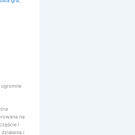
osta gra,
a, ogromne
tóra
orowana na
częście i
działania i