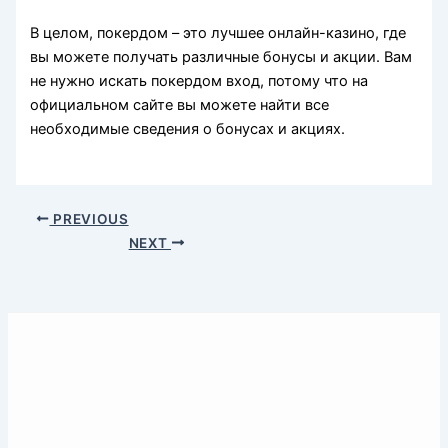
В целом, покердом – это лучшее онлайн-казино, где
вы можете получать различные бонусы и акции. Вам
не нужно искать покердом вход, потому что на
официальном сайте вы можете найти все
необходимые сведения о бонусах и акциях.
PREVIOUS
NEXT