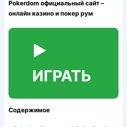
Pokerdom официальный сайт –
онлайн казино и покер рум
▶️
ИГРАТЬ
Содержимое