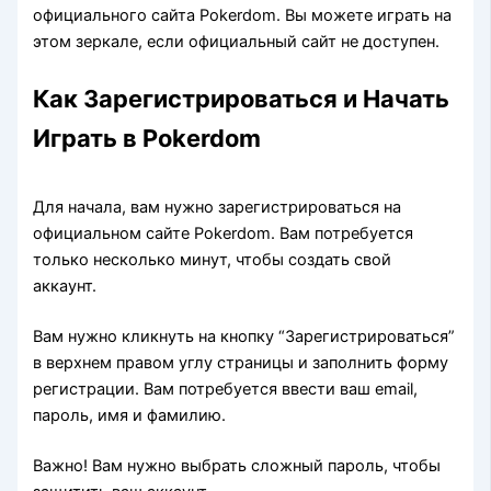
официального сайта Pokerdom. Вы можете играть на
этом зеркале, если официальный сайт не доступен.
Как Зарегистрироваться и Начать
Играть в Pokerdom
Для начала, вам нужно зарегистрироваться на
официальном сайте Pokerdom. Вам потребуется
только несколько минут, чтобы создать свой
аккаунт.
Вам нужно кликнуть на кнопку “Зарегистрироваться”
в верхнем правом углу страницы и заполнить форму
регистрации. Вам потребуется ввести ваш email,
пароль, имя и фамилию.
Важно! Вам нужно выбрать сложный пароль, чтобы