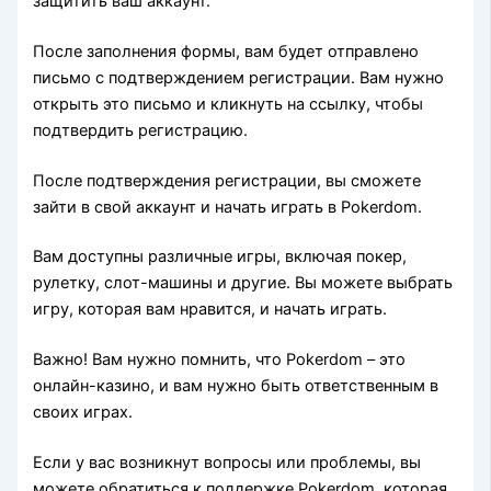
защитить ваш аккаунт.
После заполнения формы, вам будет отправлено
письмо с подтверждением регистрации. Вам нужно
открыть это письмо и кликнуть на ссылку, чтобы
подтвердить регистрацию.
После подтверждения регистрации, вы сможете
зайти в свой аккаунт и начать играть в Pokerdom.
Вам доступны различные игры, включая покер,
рулетку, слот-машины и другие. Вы можете выбрать
игру, которая вам нравится, и начать играть.
Важно! Вам нужно помнить, что Pokerdom – это
онлайн-казино, и вам нужно быть ответственным в
своих играх.
Если у вас возникнут вопросы или проблемы, вы
можете обратиться к поддержке Pokerdom, которая