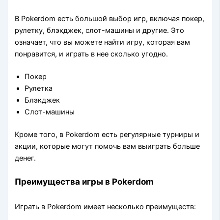
В Pokerdom есть большой выбор игр, включая покер,
рулетку, блэкджек, слот-машины и другие. Это
означает, что вы можете найти игру, которая вам
понравится, и играть в нее сколько угодно.
Покер
Рулетка
Блэкджек
Слот-машины
Кроме того, в Pokerdom есть регулярные турниры и
акции, которые могут помочь вам выиграть больше
денег.
Преимущества игры в Pokerdom
Играть в Pokerdom имеет несколько преимуществ: