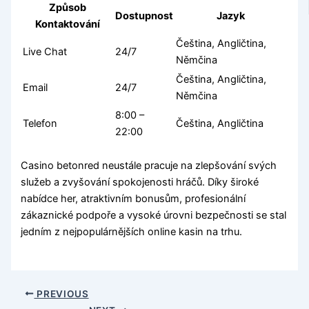
Způsob
Dostupnost
Jazyk
Kontaktování
Čeština, Angličtina,
Live Chat
24/7
Němčina
Čeština, Angličtina,
Email
24/7
Němčina
8:00 –
Telefon
Čeština, Angličtina
22:00
Casino betonred neustále pracuje na zlepšování svých
služeb a zvyšování spokojenosti hráčů. Díky široké
nabídce her, atraktivním bonusům, profesionální
zákaznické podpoře a vysoké úrovni bezpečnosti se stal
jedním z nejpopulárnějších online kasin na trhu.
PREVIOUS