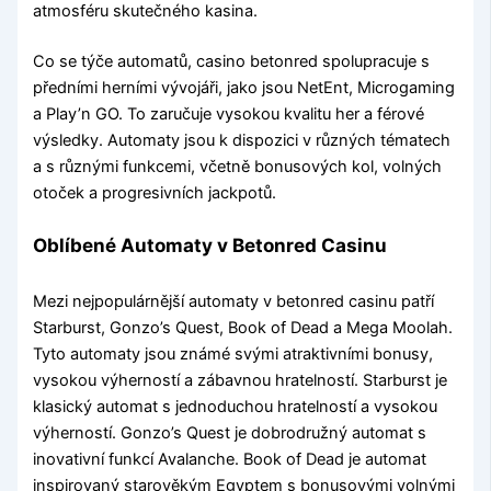
atmosféru skutečného kasina.
Co se týče automatů, casino betonred spolupracuje s
předními herními vývojáři, jako jsou NetEnt, Microgaming
a Play’n GO. To zaručuje vysokou kvalitu her a férové
výsledky. Automaty jsou k dispozici v různých tématech
a s různými funkcemi, včetně bonusových kol, volných
otoček a progresivních jackpotů.
Oblíbené Automaty v Betonred Casinu
Mezi nejpopulárnější automaty v betonred casinu patří
Starburst, Gonzo’s Quest, Book of Dead a Mega Moolah.
Tyto automaty jsou známé svými atraktivními bonusy,
vysokou výherností a zábavnou hratelností. Starburst je
klasický automat s jednoduchou hratelností a vysokou
výherností. Gonzo’s Quest je dobrodružný automat s
inovativní funkcí Avalanche. Book of Dead je automat
inspirovaný starověkým Egyptem s bonusovými volnými