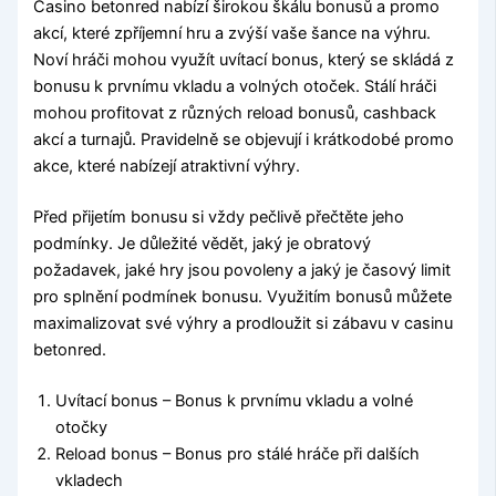
Casino betonred nabízí širokou škálu bonusů a promo
akcí, které zpříjemní hru a zvýší vaše šance na výhru.
Noví hráči mohou využít uvítací bonus, který se skládá z
bonusu k prvnímu vkladu a volných otoček. Stálí hráči
mohou profitovat z různých reload bonusů, cashback
akcí a turnajů. Pravidelně se objevují i krátkodobé promo
akce, které nabízejí atraktivní výhry.
Před přijetím bonusu si vždy pečlivě přečtěte jeho
podmínky. Je důležité vědět, jaký je obratový
požadavek, jaké hry jsou povoleny a jaký je časový limit
pro splnění podmínek bonusu. Využitím bonusů můžete
maximalizovat své výhry a prodloužit si zábavu v casinu
betonred.
Uvítací bonus – Bonus k prvnímu vkladu a volné
otočky
Reload bonus – Bonus pro stálé hráče při dalších
vkladech