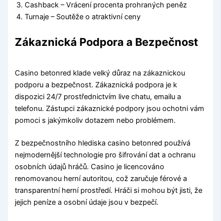
Cashback – Vrácení procenta prohraných peněz
Turnaje – Soutěže o atraktivní ceny
Zákaznická Podpora a Bezpečnost
Casino betonred klade velký důraz na zákaznickou
podporu a bezpečnost. Zákaznická podpora je k
dispozici 24/7 prostřednictvím live chatu, emailu a
telefonu. Zástupci zákaznické podpory jsou ochotni vám
pomoci s jakýmkoliv dotazem nebo problémem.
Z bezpečnostního hlediska casino betonred používá
nejmodernější technologie pro šifrování dat a ochranu
osobních údajů hráčů. Casino je licencováno
renomovanou herní autoritou, což zaručuje férové a
transparentní herní prostředí. Hráči si mohou být jisti, že
jejich peníze a osobní údaje jsou v bezpečí.