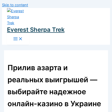
Skip to content
Everest Sherpa Trek
Прилив азарта и
реальных выигрышей —
выбирайте надежное
онлайн-казино в Украине