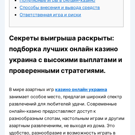
Популярные игры в онлайн-казино
Способы внесения и вывода средств
Ответственная игра и риски
Секреты выигрыша раскрыты:
подборка лучших онлайн казино
украина с высокими выплатами и
проверенными стратегиями.
В мире азартных игр
казино онлайн украина
занимает особое место, предлагая широкий спектр
развлечений для любителей удачи. Современные
онлайн-казино предоставляют доступ к
разнообразным слотам, настольным играм и другим
азартным развлечениям, не выходя из дома. Это
удобство, разнообразие и возможность играть в