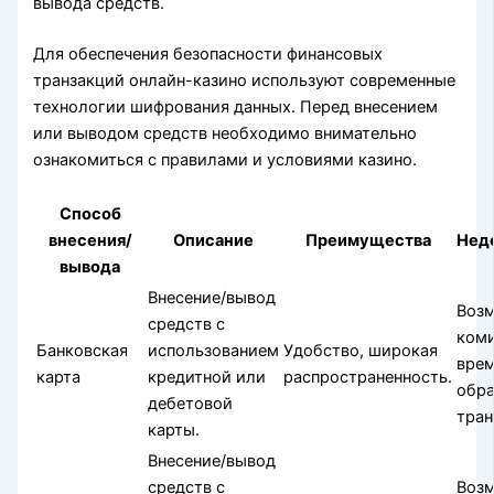
вывода средств.
Для обеспечения безопасности финансовых
транзакций онлайн-казино используют современные
технологии шифрования данных. Перед внесением
или выводом средств необходимо внимательно
ознакомиться с правилами и условиями казино.
Способ
внесения/
Описание
Преимущества
Нед
вывода
Внесение/вывод
Воз
средств с
коми
Банковская
использованием
Удобство, широкая
вре
карта
кредитной или
распространенность.
обр
дебетовой
тран
карты.
Внесение/вывод
средств с
Воз