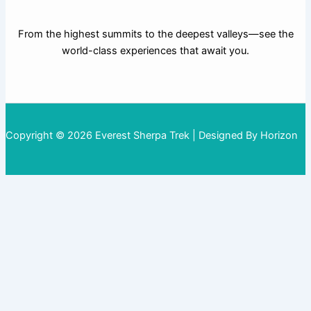
From the highest summits to the deepest valleys—see the
world-class experiences that await you.
Copyright © 2026 Everest Sherpa Trek | Designed By Horizon