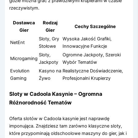
gdzie można grać z prawdziwymi krupierami w czasie
rzeczywistym.
Dostawca
Rodzaj
Cechy Szczególne
Gier
Gier
Sloty, Gry
Wysoka Jakość Grafiki,
NetEnt
Stołowe
Innowacyjne Funkcje
Sloty,
Ogromne Jackpoty, Szeroki
Microgaming
Jackpoty
Wybór Tematów
Evolution
Kasyno na
Realistyczne Doświadczenie,
Gaming
Żywo
Profesjonalni Krupierzy
Sloty w Cadoola Kasynie – Ogromna
Różnorodność Tematów
Oferta slotów w Cadoola kasynie jest naprawdę
imponująca. Znajdziesz tam zarówno klasyczne sloty,
które przypominają oldschoolowe maszyny do gier, jak i