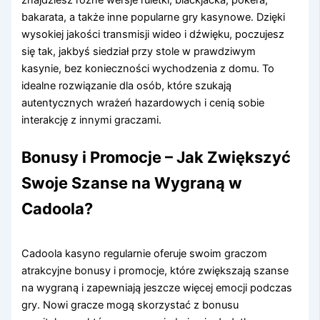
znajdziesz różne wersje ruletki, blackjacka, pokera,
bakarata, a także inne popularne gry kasynowe. Dzięki
wysokiej jakości transmisji wideo i dźwięku, poczujesz
się tak, jakbyś siedział przy stole w prawdziwym
kasynie, bez konieczności wychodzenia z domu. To
idealne rozwiązanie dla osób, które szukają
autentycznych wrażeń hazardowych i cenią sobie
interakcję z innymi graczami.
Bonusy i Promocje – Jak Zwiększyć
Swoje Szanse na Wygraną w
Cadoola?
Cadoola kasyno regularnie oferuje swoim graczom
atrakcyjne bonusy i promocje, które zwiększają szanse
na wygraną i zapewniają jeszcze więcej emocji podczas
gry. Nowi gracze mogą skorzystać z bonusu