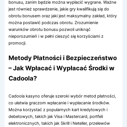
bonusu, zanim będzie można wypłacić wygrane. Ważne
jest również sprawdzenie, jakie gry kwalifikują się do
obrotu bonusem oraz jaki jest maksymalny zakład, który
można postawić podczas obrotu. Zrozumienie
warunków obrotu bonusu pozwoli uniknąć
nieporozumień i w pełni cieszyć się korzyściami z
promocji.
Metody Płatności i Bezpieczeństwo
– Jak Wpłacać i Wypłacać Środki w
Cadoola?
Cadoola kasyno oferuje szeroki wybór metod płatności,
co ułatwia graczom wpłacanie i wypłacanie środków.
Można korzystać z popularnych kart kredytowych i
debetowych, takich jak Visa i Mastercard, portfeli
elektronicznych, takich jak Skrill i Neteller, przelewów