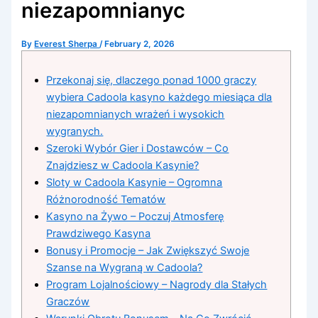
niezapomnianyc
By
Everest Sherpa
/
February 2, 2026
Przekonaj się, dlaczego ponad 1000 graczy
wybiera Cadoola kasyno każdego miesiąca dla
niezapomnianych wrażeń i wysokich
wygranych.
Szeroki Wybór Gier i Dostawców – Co
Znajdziesz w Cadoola Kasynie?
Sloty w Cadoola Kasynie – Ogromna
Różnorodność Tematów
Kasyno na Żywo – Poczuj Atmosferę
Prawdziwego Kasyna
Bonusy i Promocje – Jak Zwiększyć Swoje
Szanse na Wygraną w Cadoola?
Program Lojalnościowy – Nagrody dla Stałych
Graczów