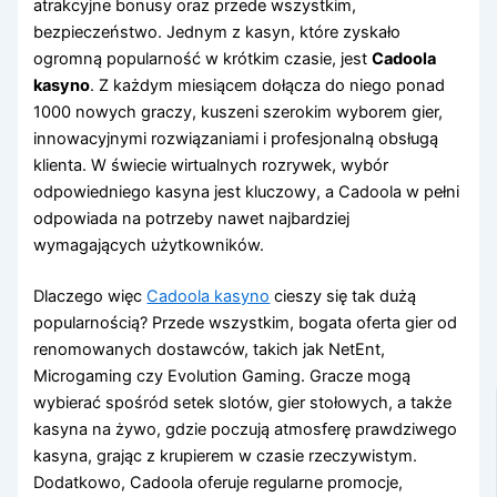
atrakcyjne bonusy oraz przede wszystkim,
bezpieczeństwo. Jednym z kasyn, które zyskało
ogromną popularność w krótkim czasie, jest
Cadoola
kasyno
. Z każdym miesiącem dołącza do niego ponad
1000 nowych graczy, kuszeni szerokim wyborem gier,
innowacyjnymi rozwiązaniami i profesjonalną obsługą
klienta. W świecie wirtualnych rozrywek, wybór
odpowiedniego kasyna jest kluczowy, a Cadoola w pełni
odpowiada na potrzeby nawet najbardziej
wymagających użytkowników.
Dlaczego więc
Cadoola kasyno
cieszy się tak dużą
popularnością? Przede wszystkim, bogata oferta gier od
renomowanych dostawców, takich jak NetEnt,
Microgaming czy Evolution Gaming. Gracze mogą
wybierać spośród setek slotów, gier stołowych, a także
kasyna na żywo, gdzie poczują atmosferę prawdziwego
kasyna, grając z krupierem w czasie rzeczywistym.
Dodatkowo, Cadoola oferuje regularne promocje,