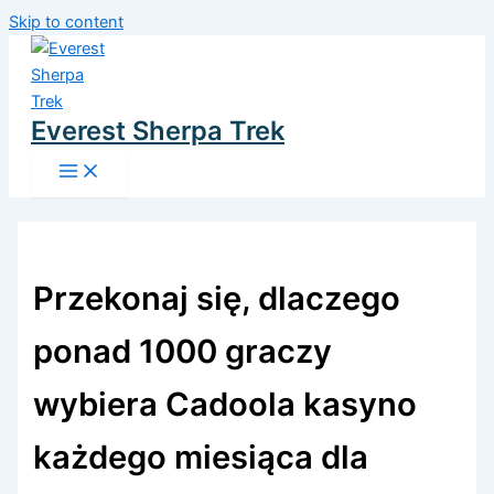
Skip to content
Everest Sherpa Trek
Przekonaj się, dlaczego
ponad 1000 graczy
wybiera Cadoola kasyno
każdego miesiąca dla