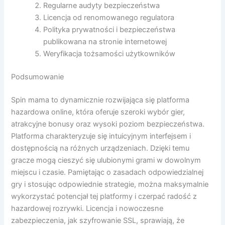
Regularne audyty bezpieczeństwa
Licencja od renomowanego regulatora
Polityka prywatności i bezpieczeństwa
publikowana na stronie internetowej
Weryfikacja tożsamości użytkowników
Podsumowanie
Spin mama to dynamicznie rozwijająca się platforma
hazardowa online, która oferuje szeroki wybór gier,
atrakcyjne bonusy oraz wysoki poziom bezpieczeństwa.
Platforma charakteryzuje się intuicyjnym interfejsem i
dostępnością na różnych urządzeniach. Dzięki temu
gracze mogą cieszyć się ulubionymi grami w dowolnym
miejscu i czasie. Pamiętając o zasadach odpowiedzialnej
gry i stosując odpowiednie strategie, można maksymalnie
wykorzystać potencjał tej platformy i czerpać radość z
hazardowej rozrywki. Licencja i nowoczesne
zabezpieczenia, jak szyfrowanie SSL, sprawiają, że