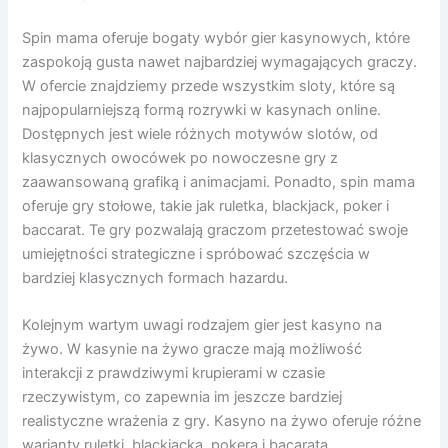
Spin mama oferuje bogaty wybór gier kasynowych, które
zaspokoją gusta nawet najbardziej wymagających graczy.
W ofercie znajdziemy przede wszystkim sloty, które są
najpopularniejszą formą rozrywki w kasynach online.
Dostępnych jest wiele różnych motywów slotów, od
klasycznych owocówek po nowoczesne gry z
zaawansowaną grafiką i animacjami. Ponadto, spin mama
oferuje gry stołowe, takie jak ruletka, blackjack, poker i
baccarat. Te gry pozwalają graczom przetestować swoje
umiejętności strategiczne i spróbować szczęścia w
bardziej klasycznych formach hazardu.
Kolejnym wartym uwagi rodzajem gier jest kasyno na
żywo. W kasynie na żywo gracze mają możliwość
interakcji z prawdziwymi krupierami w czasie
rzeczywistym, co zapewnia im jeszcze bardziej
realistyczne wrażenia z gry. Kasyno na żywo oferuje różne
warianty ruletki, blackjacka, pokera i bacarata.