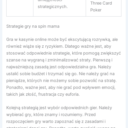
Three Card
strategicznych.
Poker
Strategie gry na spin mama
Gra w kasynie online może być ekscytującą rozrywką, ale
również wiąże się z ryzykiem. Dlatego ważne jest, aby
stosować odpowiednie strategie, które pomogą zwiększyć
szanse na wygraną i zminimalizować straty. Pierwszą i
najważniejszą zasadą jest odpowiedzialna gra. Należy
ustalić sobie budżet i trzymać się go. Nie należy grać na
pieniądze, których nie możemy sobie pozwolić na stratę.
Ponadto, ważne jest, aby nie grać pod wpływem emocji,
takich jak złość, frustracja czy euforia.
Kolejną strategią jest wybór odpowiednich gier. Należy
wybierać gry, które znamy i rozumiemy. Przed
rozpoczęciem gry warto zapoznać się z zasadami i