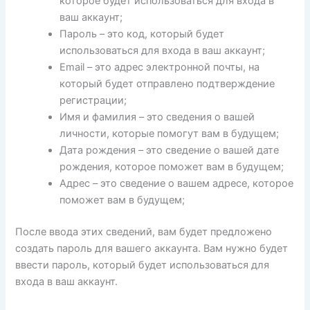
которое будет использоваться для входа в
ваш аккаунт;
Пароль – это код, который будет
использоваться для входа в ваш аккаунт;
Email – это адрес электронной почты, на
который будет отправлено подтверждение
регистрации;
Имя и фамилия – это сведения о вашей
личности, которые помогут вам в будущем;
Дата рождения – это сведение о вашей дате
рождения, которое поможет вам в будущем;
Адрес – это сведение о вашем адресе, которое
поможет вам в будущем;
После ввода этих сведений, вам будет предложено
создать пароль для вашего аккаунта. Вам нужно будет
ввести пароль, который будет использоваться для
входа в ваш аккаунт.