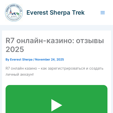
Skip
to
Everest Sherpa Trek
content
R7 онлайн-казино: отзывы
2025
By
Everest Sherpa
/
November 24, 2025
R7 онлайн казино – как зарегистрироваться и создать
личный аккаунт
▶️