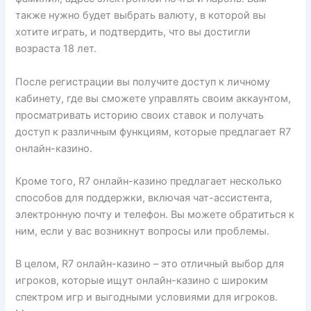
также нужно будет выбрать валюту, в которой вы
хотите играть, и подтвердить, что вы достигли
возраста 18 лет.
После регистрации вы получите доступ к личному
кабинету, где вы сможете управлять своим аккаунтом,
просматривать историю своих ставок и получать
доступ к различным функциям, которые предлагает R7
онлайн-казино.
Кроме того, R7 онлайн-казино предлагает несколько
способов для поддержки, включая чат-ассистента,
электронную почту и телефон. Вы можете обратиться к
ним, если у вас возникнут вопросы или проблемы.
В целом, R7 онлайн-казино – это отличный выбор для
игроков, которые ищут онлайн-казино с широким
спектром игр и выгодными условиями для игроков.