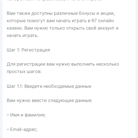
Вам также доступны различные бонусы и акции,
которые помогут вам начать играть в R7 онлайн
казино. Вам нужно только открыть свой аккаунт и
начать играть.
Шаг 1: Регистрация
Для регистрации вам нужно выполнить несколько
простых шагов:
Шаг 1.1: Введите необходимые данные
Вам нужно ввести следующие данные:
– Имя и фамилия;
– Email-адрес;