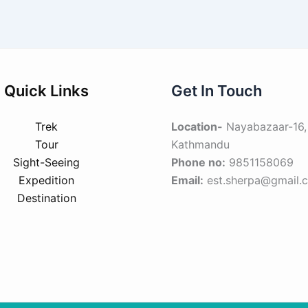
Quick Links
Get In Touch
Trek
Location-
Nayabazaar-16,
Tour
Kathmandu
Sight-Seeing
Phone no:
9851158069
Expedition
Email:
est.sherpa@gmail.
Destination