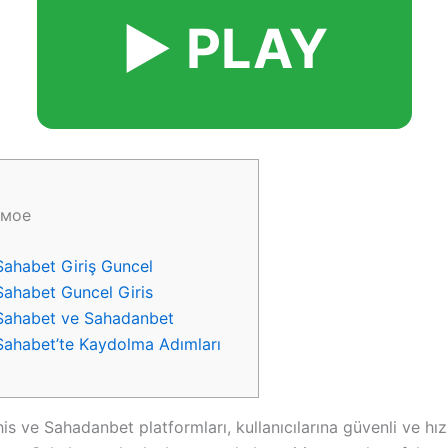
▶️ PLAY
мое
Sahabet Giriş Guncel
Sahabet Guncel Giris
Sahabet ve Sahadanbet
Sahabet’te Kaydolma Adımları
s ve Sahadanbet platformları, kullanıcılarına güvenli ve hızlı