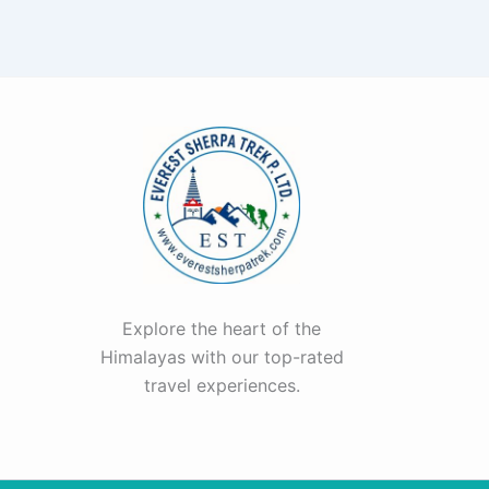
Explore the heart of the
Himalayas with our top-rated
travel experiences.