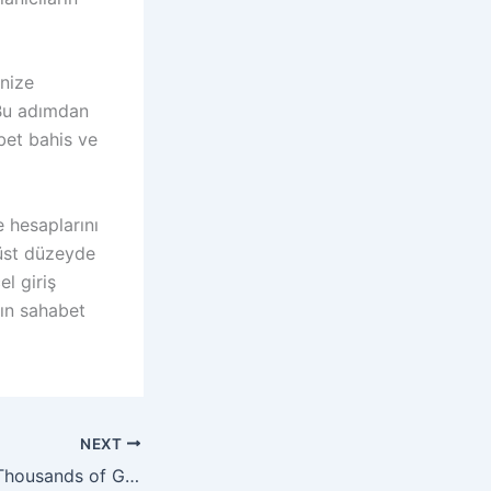
inize
 Bu adımdan
bet bahis ve
e hesaplarını
 üst düzeyde
l giriş
rın sahabet
NEXT
Beyond the Bets Thousands of Games & Sports Options powered by madcasino – Unlock a £200 Bonus & 100 Spins.