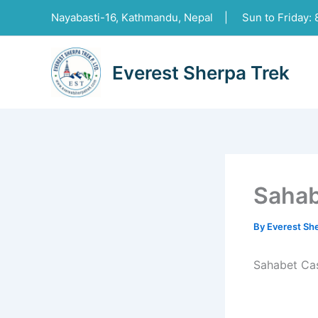
Skip
Nayabasti-16, Kathmandu, Nepal | Sun to Friday: 
to
content
Everest Sherpa Trek
Sahab
By
Everest Sh
Sahabet Cas