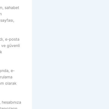
ım, sahabet
n
sayfası,
ı, e-posta
u ve güvenli
ak
ında, e-
ğrulama
am olarak
, hesabınıza
anıcıların