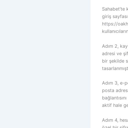
Sahabet’te k
giriş sayfas
https://oak
kullanıcılar
Adım 2, kay
adresi ve şi
bir şekilde 
tasarlanmıştı
Adım 3, e-p
posta adres
bağlantısın
aktif hale ge
Adım 4, hesa
özel bir şif