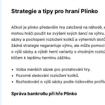
Strategie a tipy pro hraní Plinko
Ačkoli je plinko především hra založená na náhodě, ex
mohou hráči použít ke zvýšení svých šancí na výhru.
sázky a pochopení rozložení kolíků a výherních slotů
žádná strategie negarantuje výhru, ale může pomoc
o výši sázky a výběr herní varianty s vhodným roz
klíčem k lepšímu hernímu zážitku.
Volba menších sázek pro protahování hry.
Pozorné sledování rozložení kolíků.
Rozhodování o výši sázky podle rizikového profil
Správa bankrollu při hře Plinko