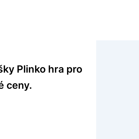
ky Plinko hra pro
é ceny.