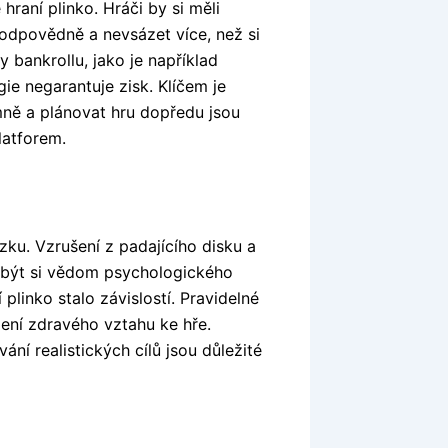
hraní plinko. Hráči by si měli
zodpovědně a nevsázet více, než si
y bankrollu, jako je například
gie negarantuje zisk. Klíčem je
umně a plánovat hru dopředu jsou
latforem.
zku. Vzrušení z padajícího disku a
é být si vědom psychologického
plinko stalo závislostí. Pravidelné
žení zdravého vztahu ke hře.
ní realistických cílů jsou důležité