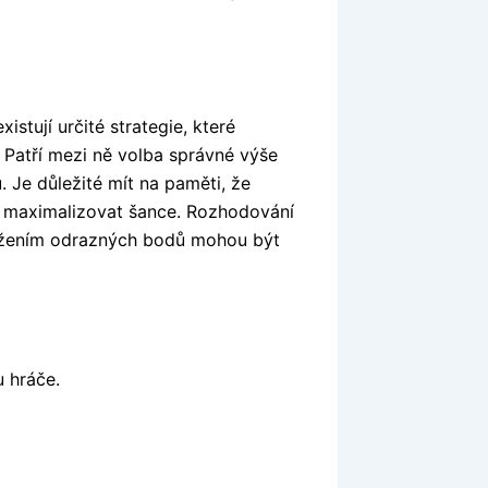
istují určité strategie, které
 Patří mezi ně volba správné výše
. Je důležité mít na paměti, že
i maximalizovat šance. Rozhodování
ložením odrazných bodů mohou být
u hráče.