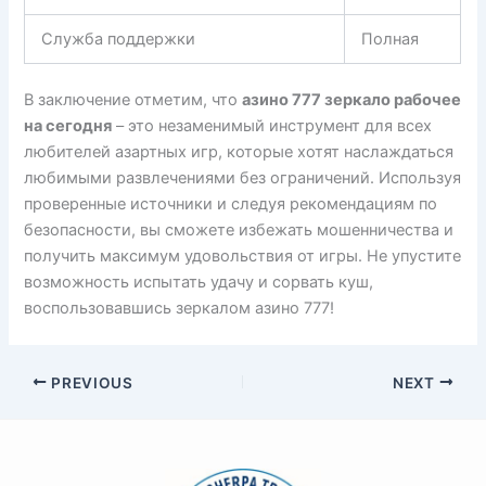
Служба поддержки
Полная
В заключение отметим, что
азино 777 зеркало рабочее
на сегодня
– это незаменимый инструмент для всех
любителей азартных игр, которые хотят наслаждаться
любимыми развлечениями без ограничений. Используя
проверенные источники и следуя рекомендациям по
безопасности, вы сможете избежать мошенничества и
получить максимум удовольствия от игры. Не упустите
возможность испытать удачу и сорвать куш,
воспользовавшись зеркалом азино 777!
PREVIOUS
NEXT