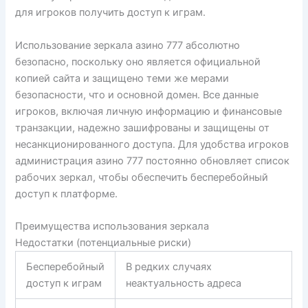
для игроков получить доступ к играм.
Использование зеркала азино 777 абсолютно
безопасно, поскольку оно является официальной
копией сайта и защищено теми же мерами
безопасности, что и основной домен. Все данные
игроков, включая личную информацию и финансовые
транзакции, надежно зашифрованы и защищены от
несанкционированного доступа. Для удобства игроков
администрация азино 777 постоянно обновляет список
рабочих зеркал, чтобы обеспечить бесперебойный
доступ к платформе.
Преимущества использования зеркала
Недостатки (потенциальные риски)
Бесперебойный
В редких случаях
доступ к играм
неактуальность адреса