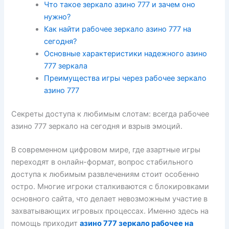
Что такое зеркало азино 777 и зачем оно
нужно?
Как найти рабочее зеркало азино 777 на
сегодня?
Основные характеристики надежного азино
777 зеркала
Преимущества игры через рабочее зеркало
азино 777
Секреты доступа к любимым слотам: всегда рабочее
азино 777 зеркало на сегодня и взрыв эмоций.
В современном цифровом мире, где азартные игры
переходят в онлайн-формат, вопрос стабильного
доступа к любимым развлечениям стоит особенно
остро. Многие игроки сталкиваются с блокировками
основного сайта, что делает невозможным участие в
захватывающих игровых процессах. Именно здесь на
помощь приходит
азино 777 зеркало рабочее на