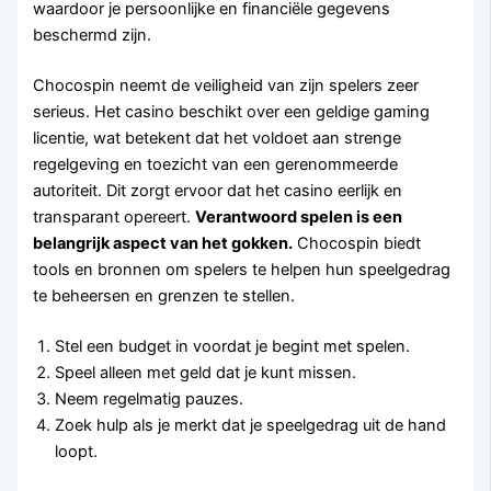
waardoor je persoonlijke en financiële gegevens
beschermd zijn.
Chocospin neemt de veiligheid van zijn spelers zeer
serieus. Het casino beschikt over een geldige gaming
licentie, wat betekent dat het voldoet aan strenge
regelgeving en toezicht van een gerenommeerde
autoriteit. Dit zorgt ervoor dat het casino eerlijk en
transparant opereert.
Verantwoord spelen is een
belangrijk aspect van het gokken.
Chocospin biedt
tools en bronnen om spelers te helpen hun speelgedrag
te beheersen en grenzen te stellen.
Stel een budget in voordat je begint met spelen.
Speel alleen met geld dat je kunt missen.
Neem regelmatig pauzes.
Zoek hulp als je merkt dat je speelgedrag uit de hand
loopt.