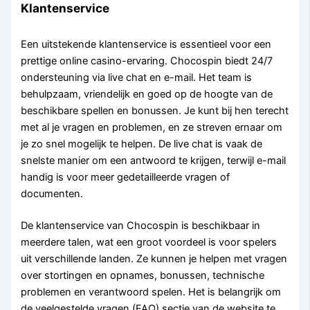
Klantenservice
Een uitstekende klantenservice is essentieel voor een
prettige online casino-ervaring. Chocospin biedt 24/7
ondersteuning via live chat en e-mail. Het team is
behulpzaam, vriendelijk en goed op de hoogte van de
beschikbare spellen en bonussen. Je kunt bij hen terecht
met al je vragen en problemen, en ze streven ernaar om
je zo snel mogelijk te helpen. De live chat is vaak de
snelste manier om een antwoord te krijgen, terwijl e-mail
handig is voor meer gedetailleerde vragen of
documenten.
De klantenservice van Chocospin is beschikbaar in
meerdere talen, wat een groot voordeel is voor spelers
uit verschillende landen. Ze kunnen je helpen met vragen
over stortingen en opnames, bonussen, technische
problemen en verantwoord spelen. Het is belangrijk om
de veelgestelde vragen (FAQ) sectie van de website te