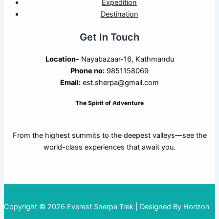
Expedition
Destination
Get In Touch
Location-
Nayabazaar-16, Kathmandu
Phone no:
9851158069
Email:
est.sherpa@gmail.com
The Spirit of Adventure
From the highest summits to the deepest valleys—see the
world-class experiences that await you.
Copyright © 2026 Everest Sherpa Trek | Designed By Horizon