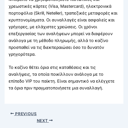
χρεωστικές κάρτες (Visa, Mastercard), ηλεκτρονικά
πορτοφόλια (Skrill, Neteller), τραπεζικές μεταφορές και
κρυπτονομίσματα. Οι συναλλαγές είναι ασφαλείς και
γρήγορες, με ελάχιστες χρεώσεις. Οι χρόνοι
επεξεργασίας των αναλήψεων μπορεί να διαφέρουν
ανάλογα με τη μέθοδο πληρωμής, αλλά το καζίνο
προσπαθεί να τις διεκπεραιώσει όσο το δυνατόν
γρηγορότερα.
Το καζίνο θέτει όρια στις καταθέσεις και τις
αναλήψεις, τα οποία ποικίλλουν ανάλογα με το
επίπεδο VIP του παίκτη. Είναι σημαντικό να ελέγχετε
τα όρια πριν πραγματοποιήσετε μια συναλλαγή.
PREVIOUS
NEXT