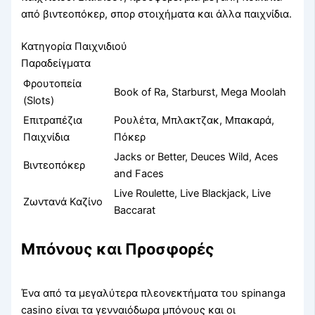
από βιντεοπόκερ, σπορ στοιχήματα και άλλα παιχνίδια.
Κατηγορία Παιχνιδιού
Παραδείγματα
Φρουτοπεία
Book of Ra, Starburst, Mega Moolah
(Slots)
Επιτραπέζια
Ρουλέτα, Μπλακτζακ, Μπακαρά,
Παιχνίδια
Πόκερ
Jacks or Better, Deuces Wild, Aces
Βιντεοπόκερ
and Faces
Live Roulette, Live Blackjack, Live
Ζωντανά Καζίνο
Baccarat
Μπόνους και Προσφορές
Ένα από τα μεγαλύτερα πλεονεκτήματα του spinanga
casino είναι τα γενναιόδωρα μπόνους και οι