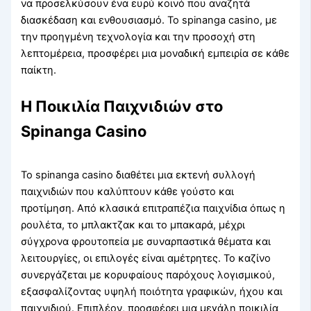
να προσελκύσουν ένα ευρύ κοινό που αναζητά
διασκέδαση και ενθουσιασμό. Το spinanga casino, με
την προηγμένη τεχνολογία και την προσοχή στη
λεπτομέρεια, προσφέρει μια μοναδική εμπειρία σε κάθε
παίκτη.
Η Ποικιλία Παιχνιδιών στο
Spinanga Casino
Το spinanga casino διαθέτει μια εκτενή συλλογή
παιχνιδιών που καλύπτουν κάθε γούστο και
προτίμηση. Από κλασικά επιτραπέζια παιχνίδια όπως η
ρουλέτα, το μπλακτζακ και το μπακαρά, μέχρι
σύγχρονα φρουτοπεία με συναρπαστικά θέματα και
λειτουργίες, οι επιλογές είναι αμέτρητες. Το καζίνο
συνεργάζεται με κορυφαίους παρόχους λογισμικού,
εξασφαλίζοντας υψηλή ποιότητα γραφικών, ήχου και
παιχνιδιού. Επιπλέον, προσφέρει μια μεγάλη ποικιλία