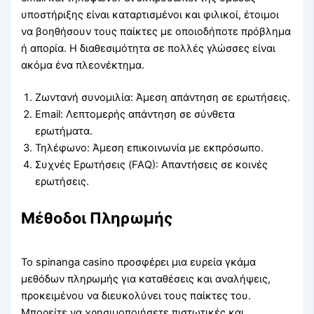
υποστήριξης είναι καταρτισμένοι και φιλικοί, έτοιμοι
να βοηθήσουν τους παίκτες με οποιοδήποτε πρόβλημα
ή απορία. Η διαθεσιμότητα σε πολλές γλώσσες είναι
ακόμα ένα πλεονέκτημα.
Ζωντανή συνομιλία: Άμεση απάντηση σε ερωτήσεις.
Email: Λεπτομερής απάντηση σε σύνθετα
ερωτήματα.
Τηλέφωνο: Άμεση επικοινωνία με εκπρόσωπο.
Συχνές Ερωτήσεις (FAQ): Απαντήσεις σε κοινές
ερωτήσεις.
Μέθοδοι Πληρωμής
Το spinanga casino προσφέρει μια ευρεία γκάμα
μεθόδων πληρωμής για καταθέσεις και αναλήψεις,
προκειμένου να διευκολύνει τους παίκτες του.
Μπορείτε να χρησιμοποιήσετε πιστωτικές και