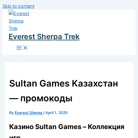
Skip to content
Everest Sherpa Trek
Sultan Games Казахстан
— промокоды
By
Everest Sherpa
/
April 1, 2025
Казино Sultan Games – Коллекция
игр