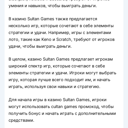
умения и навыков, чтобы выиграть деньги.
В казино Sultan Games также предлагается
несколько игр, которые сочетают в себе элементы
стратегии и удачи. Например, игры с элементами
лото, такие как Keno и Scratch, требуют от игроков
удачи, чтобы выиграть деньги.
В целом, казино Sultan Games предлагает игрокам
широкий спектр игр, которые сочетают в себе
элементы стратегии и удачи. Игроки могут выбрать
игру, которая лучше всего подходит им, и начать
играть, используя свои навыки и стратегию.
Для начала игры в казино Sultan Games, игроки
могут использовать сultan games промокод, чтобы
получить бонус и начать играть с дополнительными
средствами.