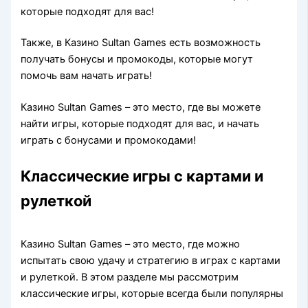
которые подходят для вас!
Также, в Казино Sultan Games есть возможность
получать бонусы и промокоды, которые могут
помочь вам начать играть!
Казино Sultan Games – это место, где вы можете
найти игры, которые подходят для вас, и начать
играть с бонусами и промокодами!
Классические игры с картами и
рулеткой
Казино Sultan Games – это место, где можно
испытать свою удачу и стратегию в играх с картами
и рулеткой. В этом разделе мы рассмотрим
классические игры, которые всегда были популярны