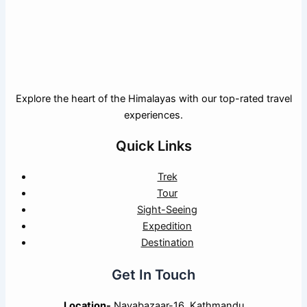
Explore the heart of the Himalayas with our top-rated travel
experiences.
Quick Links
Trek
Tour
Sight-Seeing
Expedition
Destination
Get In Touch
Location-
Nayabazaar-16, Kathmandu