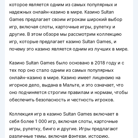
которое является одним из самых популярных и
надежных онлайн-казино в мире. Казино Sultan
Games предлагает своим игрокам широкий выбор
игр, включая слоты, карточные игры, рулетку и
другие. В этом обзоре мы рассмотрим коллекцию
игр, которые предлагает казино Sultan Games, и
почему это казино является одним из лучших в мире.
Казино Sultan Games было основано в 2018 году и с
тех пор оно стало одним из самых популярных
онлайн-казино в мире. Казино имеет лицензию на
игорное дело, выдана в Мальте, и это означает, что
оно подчиняется строгим правилам и нормам, чтобы
обеспечить безопасность и честность игроков.
Коллекция игр в казино Sultan Games включает в
себя более 1 000 игр, включая слоты, карточные
игры, рулетку, бинго и другие. Игры предлагают
различные темы, включая фэнтези, историю,