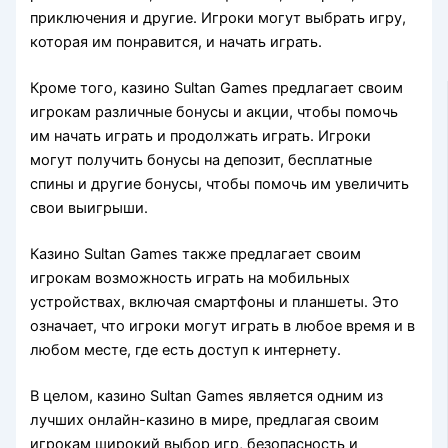
приключения и другие. Игроки могут выбрать игру,
которая им понравится, и начать играть.
Кроме того, казино Sultan Games предлагает своим
игрокам различные бонусы и акции, чтобы помочь
им начать играть и продолжать играть. Игроки
могут получить бонусы на депозит, бесплатные
спины и другие бонусы, чтобы помочь им увеличить
свои выигрыши.
Казино Sultan Games также предлагает своим
игрокам возможность играть на мобильных
устройствах, включая смартфоны и планшеты. Это
означает, что игроки могут играть в любое время и в
любом месте, где есть доступ к интернету.
В целом, казино Sultan Games является одним из
лучших онлайн-казино в мире, предлагая своим
игрокам широкий выбор игр, безопасность и