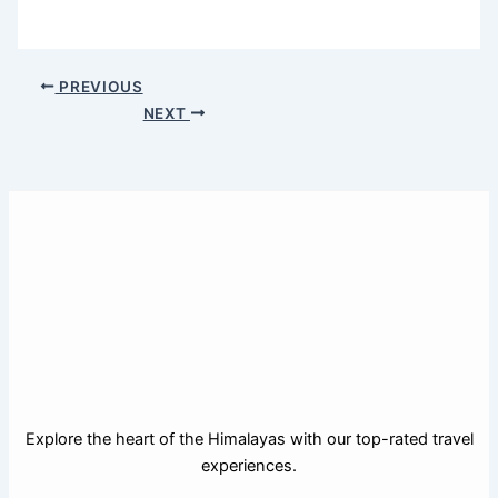
PREVIOUS
NEXT
Explore the heart of the Himalayas with our top-rated travel
experiences.