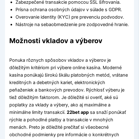
Zabezpečené transakcie pomocou SSL šifrovania.
Prísna ochrana osobných údajov v súlade s GDPR.
Overovanie identity (KYC) pre prevenciu podvodov.
Nástroje na sebaobmedzenie pre zodpovedné hranie.
Možnosti vkladov a výberov
Ponuka rôznych spôsobov vkladov a výberov je
dôležitým kritériom pri výbere online kasína. Moderné
kasína ponúkajú širokú škálu platobných metód, vrátane
kreditných a debetných kariet, elektronických
peňaženiek a bankových prevodov. Rýchlosť výberu je
tiež dôležitým faktorom. Je dôležité si overiť, aké sú
poplatky za vklady a výbery, ako aj maximálne a
minimálne limity transakcií.
22bet app
sa snaží ponúkať
rýchle a pohodlné platby a transakcie v mnohých
menách. Preto je dôležité prečítať si všeobecné
obchodné podmienky pre informácie o konkrétnych