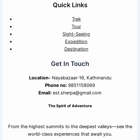
Quick Links
Trek
Tour
Sight-Seeing
Expedition
Destination
Get In Touch
Location-
Nayabazaar-16, Kathmandu
Phone no:
9851158069
Email:
est.sherpa@gmail.com
The Spirit of Adventure
From the highest summits to the deepest valleys—see the
world-class experiences that await you.