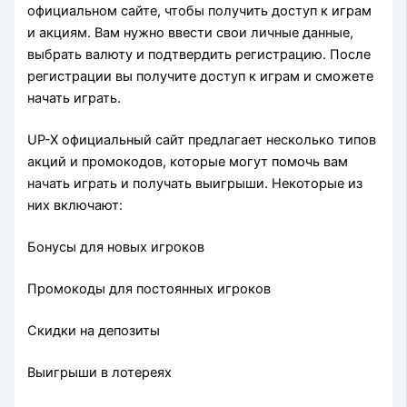
официальном сайте, чтобы получить доступ к играм
и акциям. Вам нужно ввести свои личные данные,
выбрать валюту и подтвердить регистрацию. После
регистрации вы получите доступ к играм и сможете
начать играть.
UP-X официальный сайт предлагает несколько типов
акций и промокодов, которые могут помочь вам
начать играть и получать выигрыши. Некоторые из
них включают:
Бонусы для новых игроков
Промокоды для постоянных игроков
Скидки на депозиты
Выигрыши в лотереях