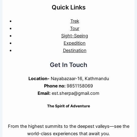
Quick Links
Trek
Tour
Sight-Seeing
Expedition
Destination
Get In Touch
Location-
Nayabazaar-16, Kathmandu
Phone no:
9851158069
Email:
est.sherpa@gmail.com
The Spirit of Adventure
From the highest summits to the deepest valleys—see the
world-class experiences that await you.