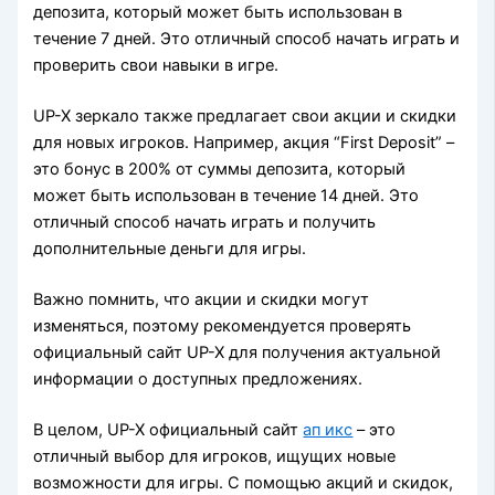
депозита, который может быть использован в
течение 7 дней. Это отличный способ начать играть и
проверить свои навыки в игре.
UP-X зеркало также предлагает свои акции и скидки
для новых игроков. Например, акция “First Deposit” –
это бонус в 200% от суммы депозита, который
может быть использован в течение 14 дней. Это
отличный способ начать играть и получить
дополнительные деньги для игры.
Важно помнить, что акции и скидки могут
изменяться, поэтому рекомендуется проверять
официальный сайт UP-X для получения актуальной
информации о доступных предложениях.
В целом, UP-X официальный сайт
ап икс
– это
отличный выбор для игроков, ищущих новые
возможности для игры. С помощью акций и скидок,