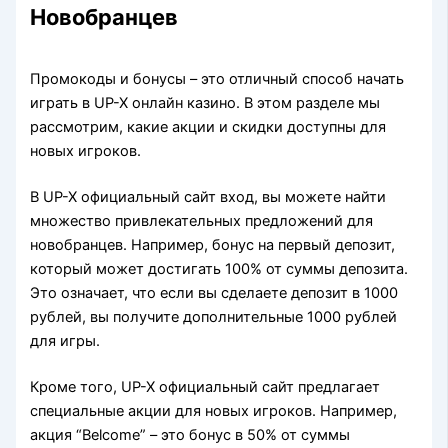
Новобранцев
Промокоды и бонусы – это отличный способ начать
играть в UP-X онлайн казино. В этом разделе мы
рассмотрим, какие акции и скидки доступны для
новых игроков.
В UP-X официальный сайт вход, вы можете найти
множество привлекательных предложений для
новобранцев. Например, бонус на первый депозит,
который может достигать 100% от суммы депозита.
Это означает, что если вы сделаете депозит в 1000
рублей, вы получите дополнительные 1000 рублей
для игры.
Кроме того, UP-X официальный сайт предлагает
специальные акции для новых игроков. Например,
акция “Вelcome” – это бонус в 50% от суммы