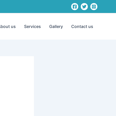
bout us
Services
Gallery
Contact us