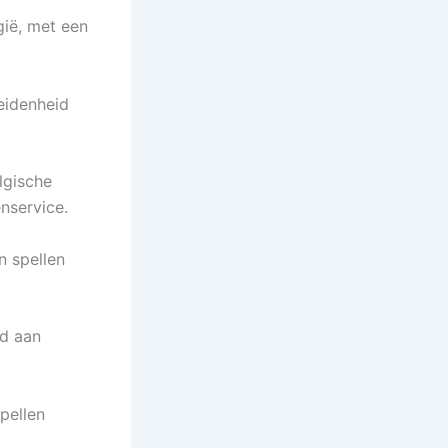
gië, met een
eidenheid
lgische
nservice.
n spellen
id aan
pellen