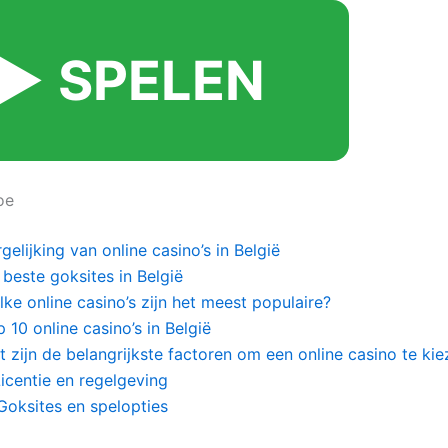
▶️ SPELEN
ое
gelijking van online casino’s in België
beste goksites in België
ke online casino’s zijn het meest populaire?
 10 online casino’s in België
 zijn de belangrijkste factoren om een online casino te ki
Licentie en regelgeving
Goksites en spelopties