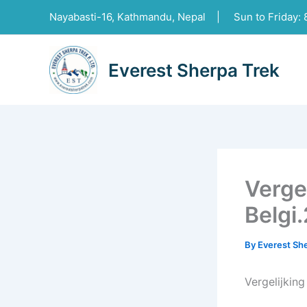
Skip
Nayabasti-16, Kathmandu, Nepal | Sun to Friday: 
to
content
Everest Sherpa Trek
Vergel
Belgi
By
Everest Sh
Vergelijking