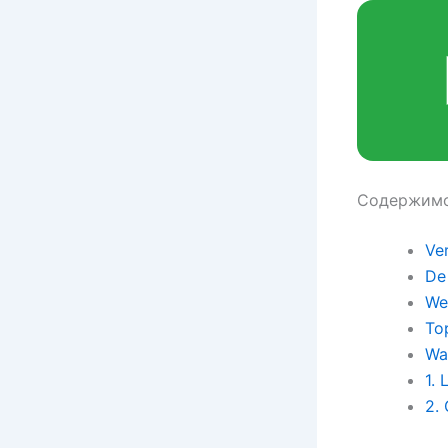
Содержим
Ver
De 
Wel
Top
Wat
1. 
2. 