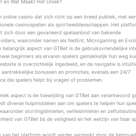
t en Wat Maakt Het Uniek?
n online casino dat zich richt op een breed publiek, met ee
tionele casinospellen als sportweddenschappen. Het platfo
t zich door een gevarieerd spelaanbod van bekende
viders, waaronder namen als NetEnt, Microgaming en Evol
 belangrijk aspect van GTBet is de gebruiksvriendelijke int
wel beginners als ervaren spelers gemakkelijk hun weg k
ebsite is overzichtelijk ingedeeld, en de navigatie is intuïti
 aantrekkelijke bonussen en promoties, evenals een 24/7
ce die spelers helpt bij vragen of problemen.
niek aspect is de toewijding van GTBet aan verantwoord g
edt diverse hulpmiddelen aan om spelers te helpen hun spe
aaronder stortingslimieten, verlieslimieten en zelfuitsluitin
heid van GTBet bij de veiligheid en het welzijn van haar sp
e van het platform wordt verder versterkt door de betrouwb