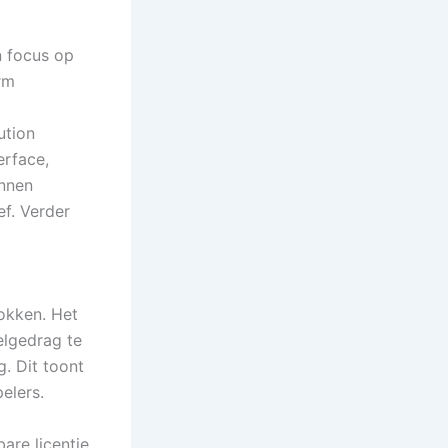
n focus op
rm
ution
erface,
unnen
ef. Verder
okken. Het
elgedrag te
g. Dit toont
elers.
are licentie