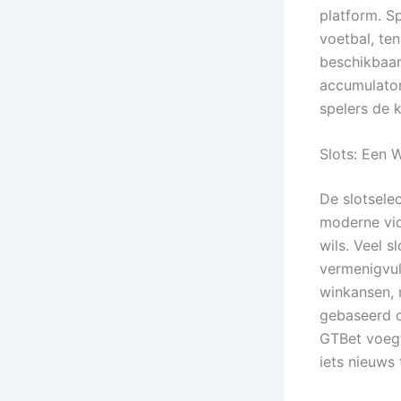
platform. S
voetbal, te
beschikbaa
accumulator
spelers de 
Slots: Een W
De slotselec
moderne vide
wils. Veel s
vermenigvul
winkansen, 
gebaseerd op
GTBet voegt
iets nieuws 