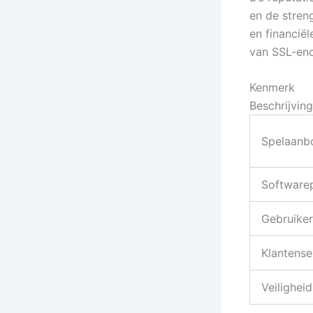
en de stren
en financië
van SSL-enc
Kenmerk
Beschrijving
Spelaanb
Software
Gebruiker
Klantense
Veiligheid