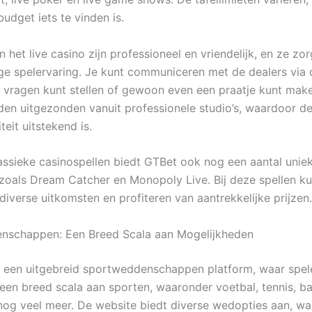
budget iets te vinden is.
n het live casino zijn professioneel en vriendelijk, en ze zo
ige spelervaring. Je kunt communiceren met de dealers via d
 vragen kunt stellen of gewoon even een praatje kunt mak
den uitgezonden vanuit professionele studio’s, waardoor de
teit uitstekend is.
assieke casinospellen biedt GTBet ook nog een aantal unie
zoals Dream Catcher en Monopoly Live. Bij deze spellen ku
iverse uitkomsten en profiteren van aantrekkelijke prijzen.
nschappen: Een Breed Scala aan Mogelijkheden
 een uitgebreid sportweddenschappen platform, waar spel
en breed scala aan sporten, waaronder voetbal, tennis, ba
nog veel meer. De website biedt diverse wedopties aan, w