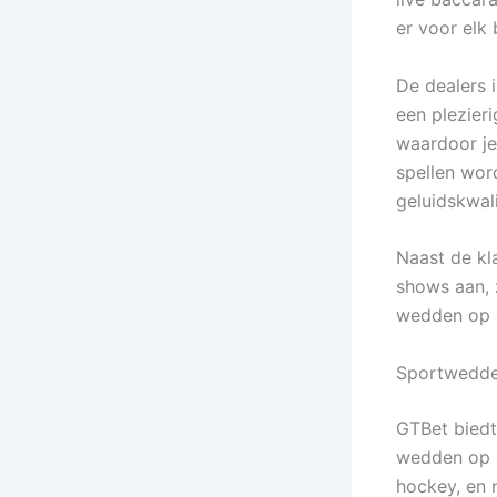
er voor elk 
De dealers i
een plezier
waardoor je
spellen wor
geluidskwali
Naast de kl
shows aan, 
wedden op d
Sportwedde
GTBet biedt
wedden op e
hockey, en 