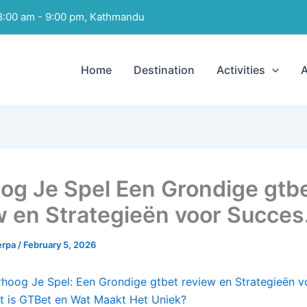
8:00 am - 9:00 pm, Kathmandu
Home
Destination
Activities
A
og Je Spel Een Grondige gtb
w en Strategieën voor Succes
erpa
/
February 5, 2026
rhoog Je Spel: Een Grondige gtbet review en Strategieën v
t is GTBet en Wat Maakt Het Uniek?