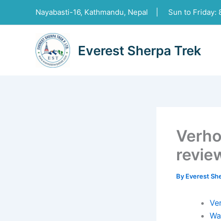
Skip
Nayabasti-16, Kathmandu, Nepal | Sun to Friday: 
to
content
Everest Sherpa Trek
Verho
revie
By
Everest Sh
Ve
Wa