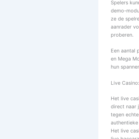
Spelers kun
demo-modus 
ze de spelr
aanrader vo
proberen.
Een aantal 
en Mega Moo
hun spanne
Live Casino
Het live ca
direct naar 
tegen echte 
authentieke
Het live cas
live baccara