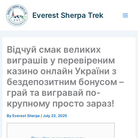
Skip
to
Everest Sherpa Trek
content
Відчуй смак великих
виграшів у перевіреним
казино онлайн України з
бездепозитним бонусом –
грай та вигравай по-
крупному просто зараз!
By
Everest Sherpa
/
July 23, 2025