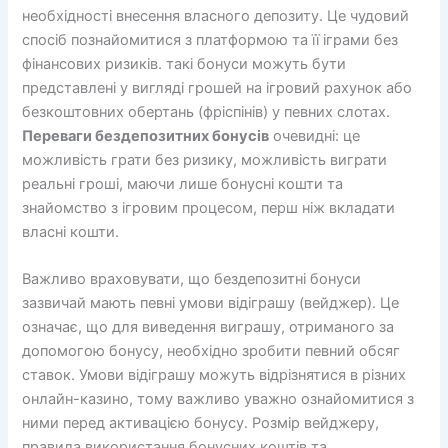
необхідності внесення власного депозиту. Це чудовий
спосіб познайомитися з платформою та її іграми без
фінансових ризиків. такі бонуси можуть бути
представлені у вигляді грошей на ігровий рахунок або
безкоштовних обертань (фріспінів) у певних слотах.
Переваги бездепозитних бонусів
очевидні: це
можливість грати без ризику, можливість виграти
реальні гроші, маючи лише бонусні кошти та
знайомство з ігровим процесом, перш ніж вкладати
власні кошти.
Важливо враховувати, що бездепозитні бонуси
зазвичай мають певні умови відіграшу (вейджер). Це
означає, що для виведення виграшу, отриманого за
допомогою бонусу, необхідно зробити певний обсяг
ставок. Умови відіграшу можуть відрізнятися в різних
онлайн-казино, тому важливо уважно ознайомитися з
ними перед активацією бонусу. Розмір вейджеру,
правила використання бонусних коштів та