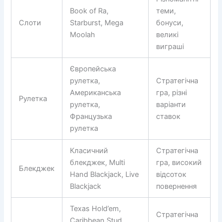
Book of Ra,
теми,
Слоти
Starburst, Mega
бонуси,
Moolah
великі
виграші
Європейська
рулетка,
Стратегічна
Американська
гра, різні
Рулетка
рулетка,
варіанти
Французька
ставок
рулетка
Класичний
Стратегічна
блекджек, Multi
гра, високий
Блекджек
Hand Blackjack, Live
відсоток
Blackjack
повернення
Texas Hold’em,
Стратегічна
Caribbean Stud