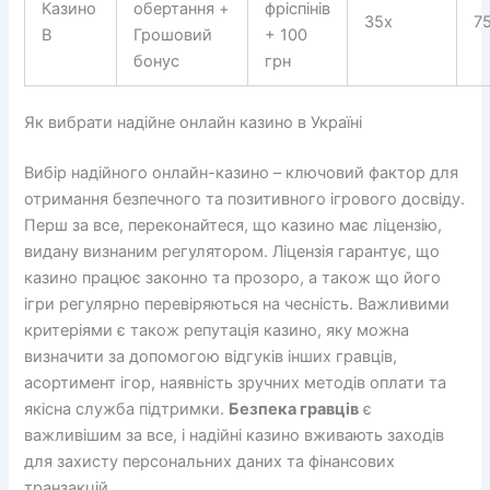
Казино
обертання +
фріспінів
35x
7
В
Грошовий
+ 100
бонус
грн
Як вибрати надійне онлайн казино в Україні
Вибір надійного онлайн-казино – ключовий фактор для
отримання безпечного та позитивного ігрового досвіду.
Перш за все, переконайтеся, що казино має ліцензію,
видану визнаним регулятором. Ліцензія гарантує, що
казино працює законно та прозоро, а також що його
ігри регулярно перевіряються на чесність. Важливими
критеріями є також репутація казино, яку можна
визначити за допомогою відгуків інших гравців,
асортимент ігор, наявність зручних методів оплати та
якісна служба підтримки.
Безпека гравців
є
важливішим за все, і надійні казино вживають заходів
для захисту персональних даних та фінансових
транзакцій.