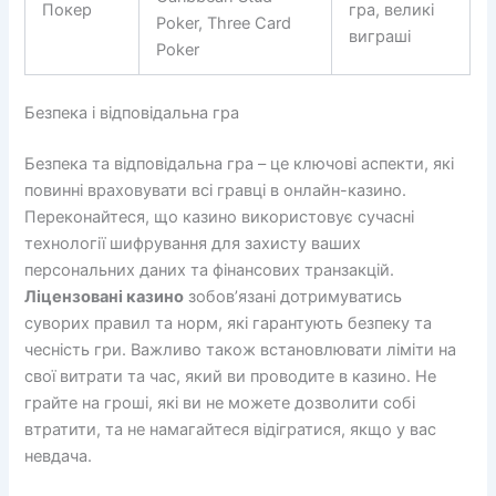
Покер
гра, великі
Poker, Three Card
виграші
Poker
Безпека і відповідальна гра
Безпека та відповідальна гра – це ключові аспекти, які
повинні враховувати всі гравці в онлайн-казино.
Переконайтеся, що казино використовує сучасні
технології шифрування для захисту ваших
персональних даних та фінансових транзакцій.
Ліцензовані казино
зобов’язані дотримуватись
суворих правил та норм, які гарантують безпеку та
чесність гри. Важливо також встановлювати ліміти на
свої витрати та час, який ви проводите в казино. Не
грайте на гроші, які ви не можете дозволити собі
втратити, та не намагайтеся відігратися, якщо у вас
невдача.