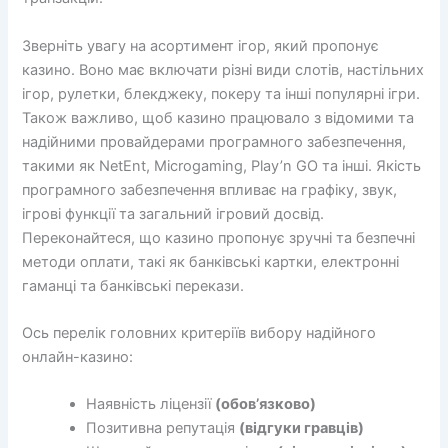
Зверніть увагу на асортимент ігор, який пропонує
казино. Воно має включати різні види слотів, настільних
ігор, рулетки, блекджеку, покеру та інші популярні ігри.
Також важливо, щоб казино працювало з відомими та
надійними провайдерами програмного забезпечення,
такими як NetEnt, Microgaming, Play’n GO та інші. Якість
програмного забезпечення впливає на графіку, звук,
ігрові функції та загальний ігровий досвід.
Переконайтеся, що казино пропонує зручні та безпечні
методи оплати, такі як банківські картки, електронні
гаманці та банківські перекази.
Ось перелік головних критеріїв вибору надійного
онлайн-казино:
Наявність ліцензії
(обов’язково)
Позитивна репутація
(відгуки гравців)