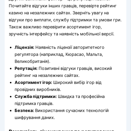
Почитайте відгуки інших гравців, перевірте рейтинг
казино на незалежних сайтах. Зверніть увагу на
відгуки про виплати, службу підтримки та умови гри.
Також важливо перевірити асортимент ігор,
зручність інтерфейсу та наявність мобільної версії.
Ліцензія:
Наявність ліцензії авторитетного
регулятора (наприклад, Кюрасао, Мальта,
Великобританія).
Репутація:
Позитивні відгуки гравців, високий
рейтинг на незалежних сайтах.
Асортимент ігор:
Широкий вибір ігор від
провідних виробників.
Служба підтримки:
Швидка та професійна
підтримка гравців.
Безпека:
Використання сучасних технологій
шифрування даних.