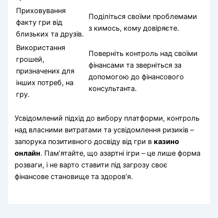
Приховування
Поділіться своїми проблемами
факту гри від
з кимось, кому довіряєте.
близьких та друзів.
Використання
Поверніть контроль над своїми
грошей,
фінансами та зверніться за
призначених для
допомогою до фінансового
інших потреб, на
консультанта.
гру.
Усвідомлений підхід до вибору платформи, контроль
над власними витратами та усвідомлення ризиків –
запорука позитивного досвіду від гри в
казино
онлайн
. Пам’ятайте, що азартні ігри – це лише форма
розваги, і не варто ставити під загрозу своє
фінансове становище та здоров’я.