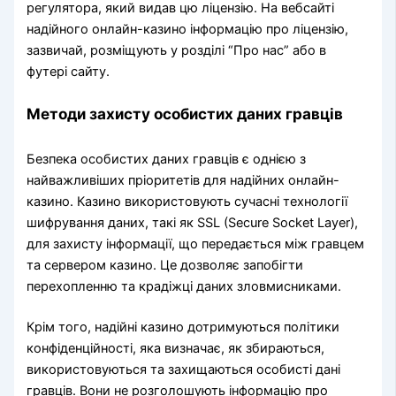
регулятора, який видав цю ліцензію. На вебсайті
надійного онлайн-казино інформацію про ліцензію,
зазвичай, розміщують у розділі “Про нас” або в
футері сайту.
Методи захисту особистих даних гравців
Безпека особистих даних гравців є однією з
найважливіших пріоритетів для надійних онлайн-
казино. Казино використовують сучасні технології
шифрування даних, такі як SSL (Secure Socket Layer),
для захисту інформації, що передається між гравцем
та сервером казино. Це дозволяє запобігти
перехопленню та крадіжці даних зловмисниками.
Крім того, надійні казино дотримуються політики
конфіденційності, яка визначає, як збираються,
використовуються та захищаються особисті дані
гравців. Вони не розголошують інформацію про