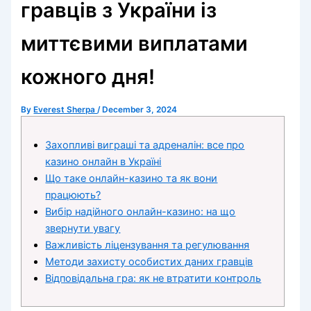
гравців з України із
миттєвими виплатами
кожного дня!
By
Everest Sherpa
/
December 3, 2024
Захопливі виграші та адреналін: все про
казино онлайн в Україні
Що таке онлайн-казино та як вони
працюють?
Вибір надійного онлайн-казино: на що
звернути увагу
Важливість ліцензування та регулювання
Методи захисту особистих даних гравців
Відповідальна гра: як не втратити контроль