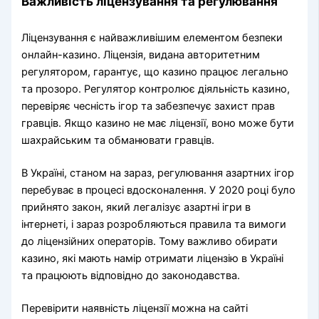
Важливість ліцензування та регулювання
Ліцензування є найважливішим елементом безпеки
онлайн-казино. Ліцензія, видана авторитетним
регулятором, гарантує, що казино працює легально
та прозоро. Регулятор контролює діяльність казино,
перевіряє чесність ігор та забезпечує захист прав
гравців. Якщо казино не має ліцензії, воно може бути
шахрайським та обманювати гравців.
В Україні, станом на зараз, регулювання азартних ігор
перебуває в процесі вдосконалення. У 2020 році було
прийнято закон, який легалізує азартні ігри в
інтернеті, і зараз розробляються правила та вимоги
до ліцензійних операторів. Тому важливо обирати
казино, які мають намір отримати ліцензію в Україні
та працюють відповідно до законодавства.
Перевірити наявність ліцензії можна на сайті