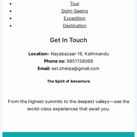
Tour
Sight-Seeing
Expedition
Destination
Get In Touch
Location-
Nayabazaar-16, Kathmandu
Phone no:
9851158069
Email:
est.sherpa@gmail.com
The Spirit of Adventure
From the highest summits to the deepest valleys—see the
world-class experiences that await you.