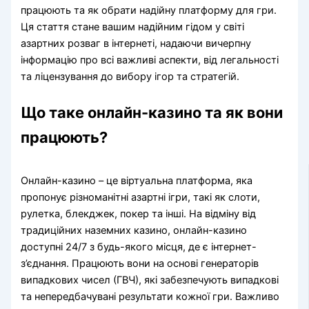
працюють та як обрати надійну платформу для гри.
Ця стаття стане вашим надійним гідом у світі
азартних розваг в інтернеті, надаючи вичерпну
інформацію про всі важливі аспекти, від легальності
та ліцензування до вибору ігор та стратегій.
Що таке онлайн-казино та як вони
працюють?
Онлайн-казино – це віртуальна платформа, яка
пропонує різноманітні азартні ігри, такі як слоти,
рулетка, блекджек, покер та інші. На відміну від
традиційних наземних казино, онлайн-казино
доступні 24/7 з будь-якого місця, де є інтернет-
з’єднання. Працюють вони на основі генераторів
випадкових чисел (ГВЧ), які забезпечують випадкові
та непередбачувані результати кожної гри. Важливо