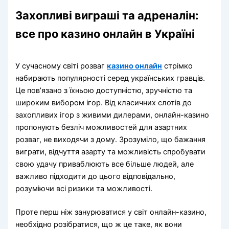
Захопливі виграші та адреналін:
все про казино онлайн в Україні
У сучасному світі розваг
казино онлайн
стрімко
набирають популярності серед українських гравців.
Це пов’язано з їхньою доступністю, зручністю та
широким вибором ігор. Від класичних слотів до
захопливих ігор з живими дилерами, онлайн-казино
пропонують безліч можливостей для азартних
розваг, не виходячи з дому. Зрозуміло, що бажання
виграти, відчуття азарту та можливість спробувати
свою удачу приваблюють все більше людей, але
важливо підходити до цього відповідально,
розуміючи всі ризики та можливості.
Проте перш ніж занурюватися у світ онлайн-казино,
необхідно розібратися, що ж це таке, як вони