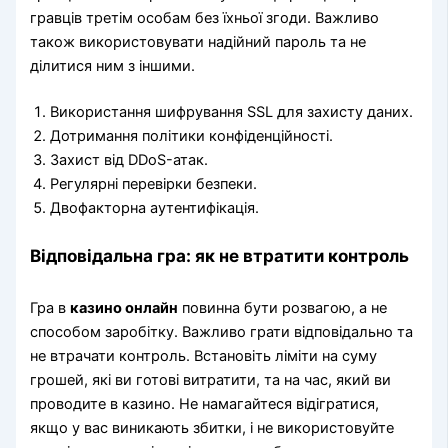
гравців третім особам без їхньої згоди. Важливо
також використовувати надійний пароль та не
ділитися ним з іншими.
Використання шифрування SSL для захисту даних.
Дотримання політики конфіденційності.
Захист від DDoS-атак.
Регулярні перевірки безпеки.
Двофакторна аутентифікація.
Відповідальна гра: як не втратити контроль
Гра в
казино онлайн
повинна бути розвагою, а не
способом заробітку. Важливо грати відповідально та
не втрачати контроль. Встановіть ліміти на суму
грошей, які ви готові витратити, та на час, який ви
проводите в казино. Не намагайтеся відігратися,
якщо у вас виникають збитки, і не використовуйте