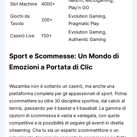
NetEnt, Microgaming,
Slot Machine
4000+
Play’n GO
Giochi da
Evolution Gaming,
200+
Tavolo
Pragmatic Play
Evolution Gaming,
Casinò Live
150+
Authentic Gaming
Sport e Scommesse: Un Mondo di
Emozioni a Portata di Clic
Wazamba non è soltanto un casinò, ma anche una
piattaforma completa per gli appassionati di sport. Potrai
scommettere su oltre 30 discipline sportive, dal calcio al
tennis, passando per il basket e il baseball. La gamma di
opzioni di scommessa è vasta e variegata, con quote
competitive e la possibilità di seguire gli eventi in diretta
streaming. Che tu sia un esperto scommettitore o un