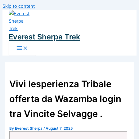
Skip to content
Everest Sherpa Trek
Vivi lesperienza Tribale
offerta da Wazamba login
tra Vincite Selvagge .
By
Everest Sherpa
/
August 7, 2025