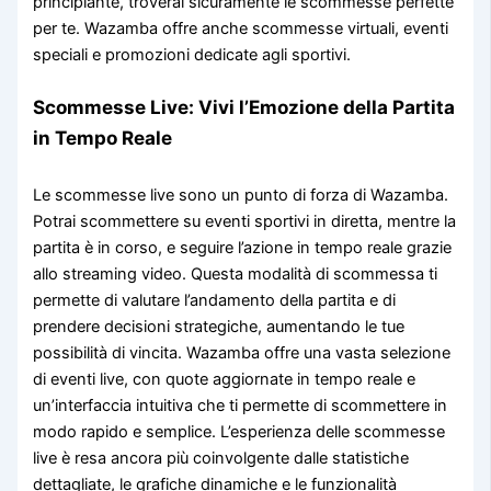
principiante, troverai sicuramente le scommesse perfette
per te. Wazamba offre anche scommesse virtuali, eventi
speciali e promozioni dedicate agli sportivi.
Scommesse Live: Vivi l’Emozione della Partita
in Tempo Reale
Le scommesse live sono un punto di forza di Wazamba.
Potrai scommettere su eventi sportivi in diretta, mentre la
partita è in corso, e seguire l’azione in tempo reale grazie
allo streaming video. Questa modalità di scommessa ti
permette di valutare l’andamento della partita e di
prendere decisioni strategiche, aumentando le tue
possibilità di vincita. Wazamba offre una vasta selezione
di eventi live, con quote aggiornate in tempo reale e
un’interfaccia intuitiva che ti permette di scommettere in
modo rapido e semplice. L’esperienza delle scommesse
live è resa ancora più coinvolgente dalle statistiche
dettagliate, le grafiche dinamiche e le funzionalità