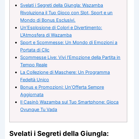
Svelati i Segreti della Giungla: Wazamba
Rivoluziona il Tuo Gioco con Slot, Sport e un
Mondo di Bonus Esclusivi.
Un’Esplosione di Colori e Divertimento:
L’Atmosfera di Wazamba
Sport e Scommesse: Un Mondo di Emozioni a
Portata di Clic
Scommesse Live: Vivi l’Emozione della Partita in
Tempo Reale
La Collezione di Maschere: Un Programma
Fedeltà Unico
Bonus e Promozioni: Un’Offerta Sempre
Aggiornata
Il Casinò Wazamba sul Tuo Smartphone: Gioca
Ovunque Tu Vada
Svelati i Segreti della Giungla: