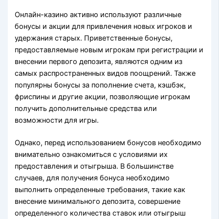
Онлайн-казино активно используют различные
бонусы и акции для привлечения новых игроков и
удержания старых. Приветственные бонусы,
предоставляемые новым игрокам при регистрации и
внесении первого депозита, являются одним из
самых распространенных видов поощрений. Также
популярны бонусы за пополнение счета, кэшбэк,
фриспины и другие акции, позволяющие игрокам
получить дополнительные средства или
возможности для игры.
Однако, перед использованием бонусов необходимо
внимательно ознакомиться с условиями их
предоставления и отыгрыша. В большинстве
случаев, для получения бонуса необходимо
выполнить определенные требования, такие как
внесение минимального депозита, совершение
определенного количества ставок или отыгрыш