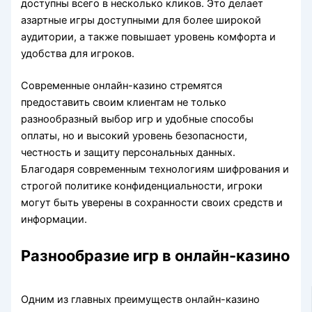
доступны всего в несколько кликов. Это делает
азартные игры доступными для более широкой
аудитории, а также повышает уровень комфорта и
удобства для игроков.
Современные онлайн-казино стремятся
предоставить своим клиентам не только
разнообразный выбор игр и удобные способы
оплаты, но и высокий уровень безопасности,
честность и защиту персональных данных.
Благодаря современным технологиям шифрования и
строгой политике конфиденциальности, игроки
могут быть уверены в сохранности своих средств и
информации.
Разнообразие игр в онлайн-казино
Одним из главных преимуществ онлайн-казино