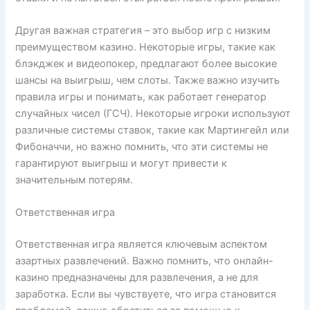
Другая важная стратегия – это выбор игр с низким
преимуществом казино. Некоторые игры, такие как
блэкджек и видеопокер, предлагают более высокие
шансы на выигрыш, чем слоты. Также важно изучить
правила игры и понимать, как работает генератор
случайных чисел (ГСЧ). Некоторые игроки используют
различные системы ставок, такие как Мартингейл или
Фибоначчи, но важно помнить, что эти системы не
гарантируют выигрыш и могут привести к
значительным потерям.
Ответственная игра
Ответственная игра является ключевым аспектом
азартных развлечений. Важно помнить, что онлайн-
казино предназначены для развлечения, а не для
заработка. Если вы чувствуете, что игра становится