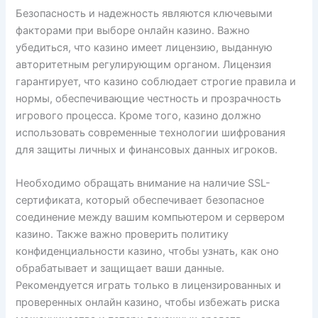
Безопасность и надежность являются ключевыми
факторами при выборе онлайн казино. Важно
убедиться, что казино имеет лицензию, выданную
авторитетным регулирующим органом. Лицензия
гарантирует, что казино соблюдает строгие правила и
нормы, обеспечивающие честность и прозрачность
игрового процесса. Кроме того, казино должно
использовать современные технологии шифрования
для защиты личных и финансовых данных игроков.
Необходимо обращать внимание на наличие SSL-
сертификата, который обеспечивает безопасное
соединение между вашим компьютером и сервером
казино. Также важно проверить политику
конфиденциальности казино, чтобы узнать, как оно
обрабатывает и защищает ваши данные.
Рекомендуется играть только в лицензированных и
проверенных онлайн казино, чтобы избежать риска