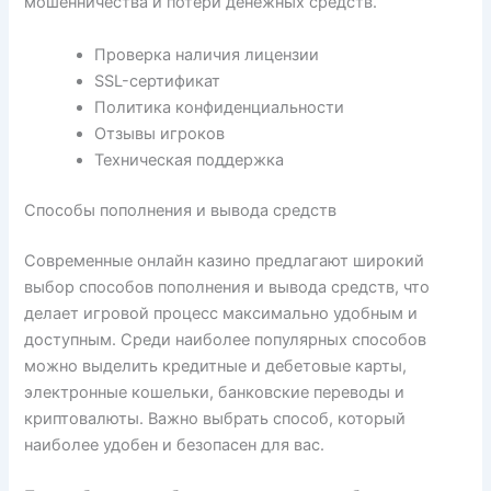
мошенничества и потери денежных средств.
Проверка наличия лицензии
SSL-сертификат
Политика конфиденциальности
Отзывы игроков
Техническая поддержка
Способы пополнения и вывода средств
Современные онлайн казино предлагают широкий
выбор способов пополнения и вывода средств, что
делает игровой процесс максимально удобным и
доступным. Среди наиболее популярных способов
можно выделить кредитные и дебетовые карты,
электронные кошельки, банковские переводы и
криптовалюты. Важно выбрать способ, который
наиболее удобен и безопасен для вас.