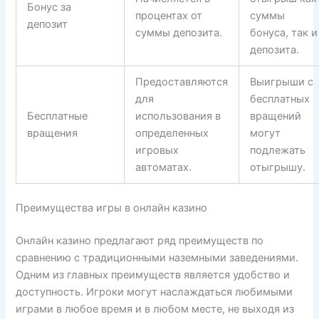
Бонус за
процентах от
суммы
депозит
суммы депозита.
бонуса, так и
депозита.
Предоставляются
Выигрыши с
для
бесплатных
Бесплатные
использования в
вращений
вращения
определенных
могут
игровых
подлежать
автоматах.
отыгрышу.
Преимущества игры в онлайн казино
Онлайн казино предлагают ряд преимуществ по
сравнению с традиционными наземными заведениями.
Одним из главных преимуществ является удобство и
доступность. Игроки могут наслаждаться любимыми
играми в любое время и в любом месте, не выходя из