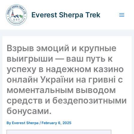
Skip
to
Everest Sherpa Trek
content
Взрыв эмоций и крупные
выигрыши — ваш путь к
успеху в надежном казино
онлайн України на гривні с
моментальным выводом
средств и бездепозитными
бонусами.
By
Everest Sherpa
/
February 6, 2025