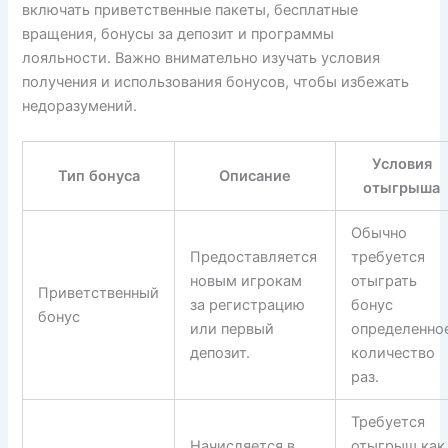
включать приветственные пакеты, бесплатные
вращения, бонусы за депозит и программы
лояльности. Важно внимательно изучать условия
получения и использования бонусов, чтобы избежать
недоразумений.
Условия
Тип бонуса
Описание
отыгрыша
Обычно
Предоставляется
требуется
новым игрокам
отыграть
Приветственный
за регистрацию
бонус
бонус
или первый
определенно
депозит.
количество
раз.
Требуется
Начисляется в
отыгрыш как