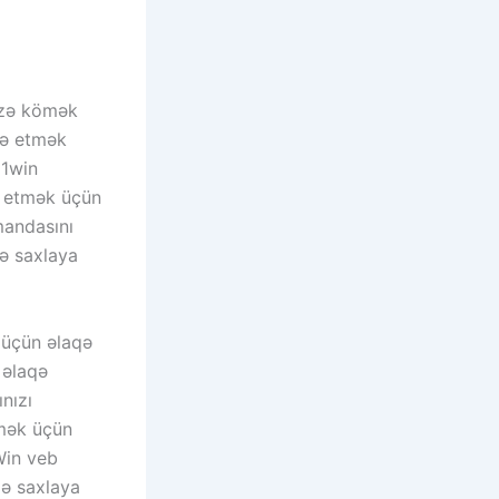
izə kömək
də etmək
 1win
ə etmək üçün
omandasını
qə saxlaya
 üçün əlaqə
 əlaqə
nızı
tmək üçün
Win veb
qə saxlaya