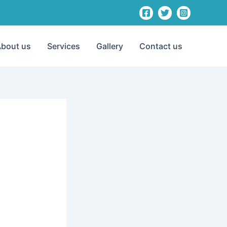
bout us
Services
Gallery
Contact us