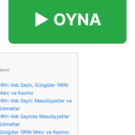
▶️ OYNA
мое
1Win Veb Saytı, Güzgülər 1WIN
Mərc və Kazino
1Win Veb Saytı: Məsuliyyətlər və
Xidmətlər
1Win Veb Saytıda Məsuliyyətlər
Xidmətlər
Güzgülər 1WIN Mərc və Kazino: