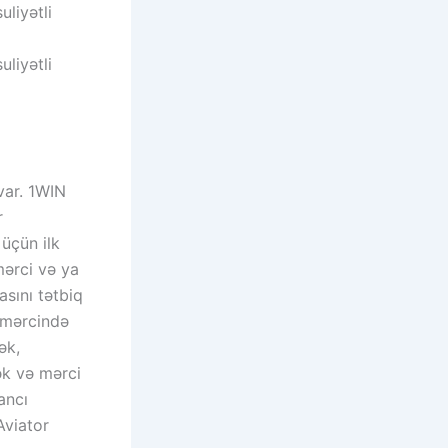
liyətli
liyətli
var. 1WIN
r
üçün ilk
mərci və ya
sını tətbiq
N mərcində
ək,
ək və mərci
ancı
Aviator