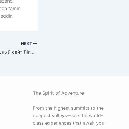
qazancı
dən təmin
maqdir.
NEXT
Казино Официальный сайт Pin Up Casino играть онлайн – Вход Зеркало.16892
The Spirit of Adventure
From the highest summits to the
deepest valleys—see the world-
class experiences that await you.