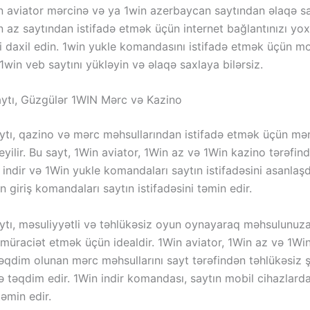
win aviator mərcinə və ya 1win azerbaycan saytından əlaqə s
in az saytından istifadə etmək üçün internet bağlantınızı yox
izi daxil edin. 1win yukle komandasını istifadə etmək üçün mo
1win veb saytını yükləyin və əlaqə saxlaya bilərsiz.
ytı, Güzgülər 1WIN Mərc və Kazino
ytı, qazino və mərc məhsullarından istifadə etmək üçün mə
yilir. Bu sayt, 1Win aviator, 1Win az və 1Win kazino tərəfi
 indir və 1Win yukle komandaları saytın istifadəsini asanlaşdı
 giriş komandaları saytın istifadəsini təmin edir.
ytı, məsuliyyətli və təhlükəsiz oyun oynayaraq məhsulunuz
 müraciət etmək üçün idealdir. 1Win aviator, 1Win az və 1Wi
təqdim olunan mərc məhsullarını sayt tərəfindən təhlükəsiz 
rə təqdim edir. 1Win indir komandası, saytın mobil cihazlard
təmin edir.