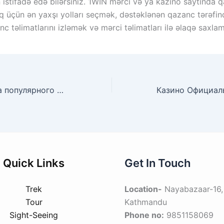
 istifadə edə bilərsiniz. 1WIN mərci və ya kazino saytında 
 üçün ən yaxşı yolları seçmək, dəstəklənən qazanc tərəfin
nc təlimatlarını izləmək və mərci təlimatları ilə əlaqə saxla
и преимущества популярного онлайн покер-рума и казино.688 (2)
Quick Links
Get In Touch
Trek
Location-
Nayabazaar-16,
Tour
Kathmandu
Sight-Seeing
Phone no:
9851158069