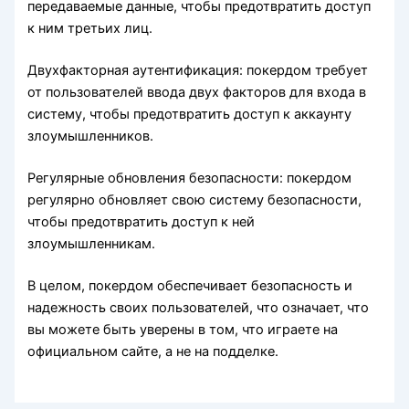
передаваемые данные, чтобы предотвратить доступ
к ним третьих лиц.
Двухфакторная аутентификация: покердом требует
от пользователей ввода двух факторов для входа в
систему, чтобы предотвратить доступ к аккаунту
злоумышленников.
Регулярные обновления безопасности: покердом
регулярно обновляет свою систему безопасности,
чтобы предотвратить доступ к ней
злоумышленникам.
В целом, покердом обеспечивает безопасность и
надежность своих пользователей, что означает, что
вы можете быть уверены в том, что играете на
официальном сайте, а не на подделке.