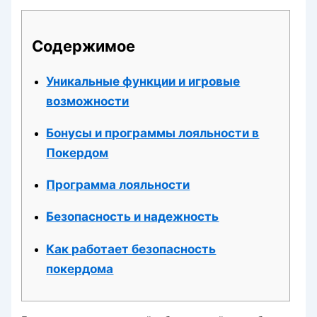
Содержимое
Уникальные функции и игровые
возможности
Бонусы и программы лояльности в
Покердом
Программа лояльности
Безопасность и надежность
Как работает безопасность
покердома