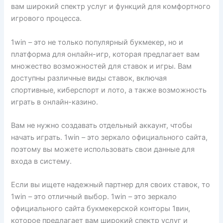
вам широкий спектр услуг и функций для комфортного
игрового процесса.
1win – это не только популярный букмекер, но и
платформа для онлайн-игр, которая предлагает вам
множество возможностей для ставок и игры. Вам
доступны различные виды ставок, включая
спортивные, киберспорт и лото, а также возможность
играть в онлайн-казино.
Вам не нужно создавать отдельный аккаунт, чтобы
начать играть. 1win – это зеркало официального сайта,
поэтому вы можете использовать свои данные для
входа в систему.
Если вы ищете надежный партнер для своих ставок, то
1win – это отличный выбор. 1win – это зеркало
официального сайта букмекерской конторы 1вин,
которое предлагает вам широкий спектр услуг и