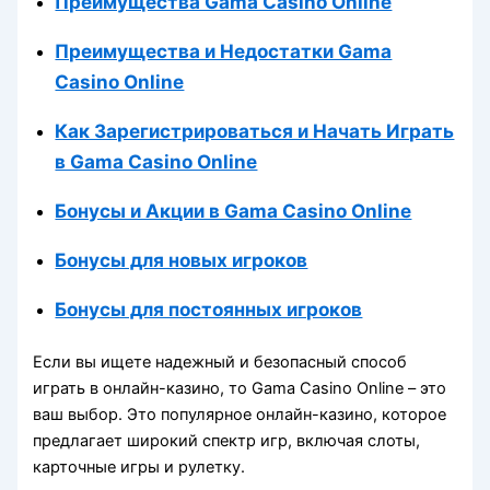
Преимущества Gama Casino Online
Преимущества и Недостатки Gama
Casino Online
Как Зарегистрироваться и Начать Играть
в Gama Casino Online
Бонусы и Акции в Gama Casino Online
Бонусы для новых игроков
Бонусы для постоянных игроков
Если вы ищете надежный и безопасный способ
играть в онлайн-казино, то Gama Casino Online – это
ваш выбор. Это популярное онлайн-казино, которое
предлагает широкий спектр игр, включая слоты,
карточные игры и рулетку.