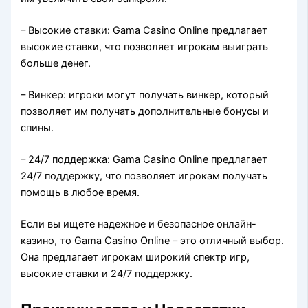
– Высокие ставки: Gama Casino Online предлагает
высокие ставки, что позволяет игрокам выиграть
больше денег.
– Винкер: игроки могут получать винкер, который
позволяет им получать дополнительные бонусы и
спины.
– 24/7 поддержка: Gama Casino Online предлагает
24/7 поддержку, что позволяет игрокам получать
помощь в любое время.
Если вы ищете надежное и безопасное онлайн-
казино, то Gama Casino Online – это отличный выбор.
Она предлагает игрокам широкий спектр игр,
высокие ставки и 24/7 поддержку.