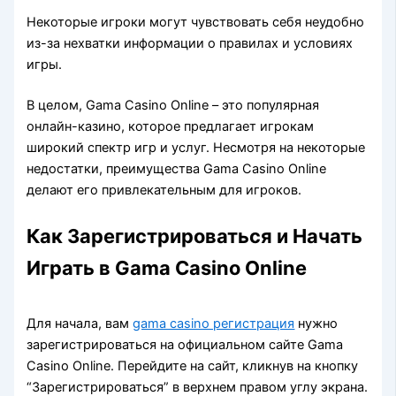
Некоторые игроки могут чувствовать себя неудобно
из-за нехватки информации о правилах и условиях
игры.
В целом, Gama Casino Online – это популярная
онлайн-казино, которое предлагает игрокам
широкий спектр игр и услуг. Несмотря на некоторые
недостатки, преимущества Gama Casino Online
делают его привлекательным для игроков.
Как Зарегистрироваться и Начать
Играть в Gama Casino Online
Для начала, вам
gama casino регистрация
нужно
зарегистрироваться на официальном сайте Gama
Casino Online. Перейдите на сайт, кликнув на кнопку
“Зарегистрироваться” в верхнем правом углу экрана.