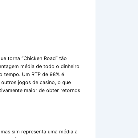
que torna “Chicken Road” tão
centagem média de todo o dinheiro
do tempo. Um RTP de 98% é
outros jogos de casino, o que
ativamente maior de obter retornos
 mas sim representa uma média a