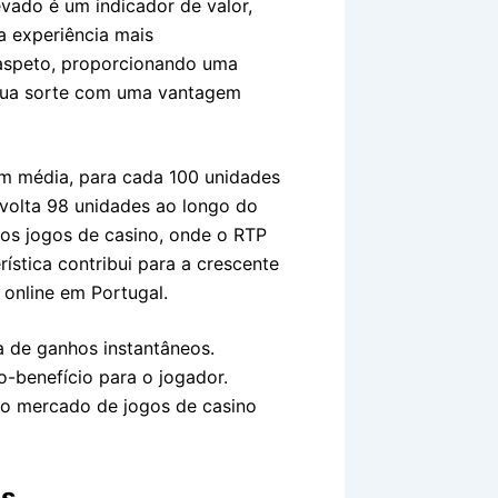
vado é um indicador de valor,
a experiência mais
aspeto, proporcionando uma
 sua sorte com uma vantagem
em média, para cada 100 unidades
volta 98 unidades ao longo do
ros jogos de casino, onde o RTP
rística contribui para a crescente
 online em Portugal.
 de ganhos instantâneos.
-benefício para o jogador.
no mercado de jogos de casino
os