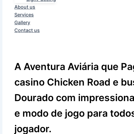
About us
Services
Gallery
Contact us
A Aventura Aviária que Pa
casino Chicken Road e b
Dourado com impression
e modo de jogo para todos
jogador.