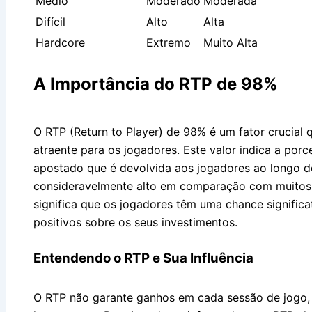
Médio
Moderado
Moderada
Difícil
Alto
Alta
Hardcore
Extremo
Muito Alta
A Importância do RTP de 98%
O RTP (Return to Player) de 98% é um fator crucial 
atraente para os jogadores. Este valor indica a por
apostado que é devolvida aos jogadores ao longo 
consideravelmente alto em comparação com muitos 
significa que os jogadores têm uma chance signific
positivos sobre os seus investimentos.
Entendendo o RTP e Sua Influência
O RTP não garante ganhos em cada sessão de jogo,