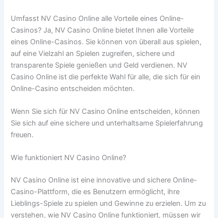
Umfasst NV Casino Online alle Vorteile eines Online-
Casinos? Ja, NV Casino Online bietet Ihnen alle Vorteile
eines Online-Casinos. Sie können von überall aus spielen,
auf eine Vielzahl an Spielen zugreifen, sichere und
transparente Spiele genießen und Geld verdienen. NV
Casino Online ist die perfekte Wahl für alle, die sich für ein
Online-Casino entscheiden möchten.
Wenn Sie sich für NV Casino Online entscheiden, können
Sie sich auf eine sichere und unterhaltsame Spielerfahrung
freuen.
Wie funktioniert NV Casino Online?
NV Casino Online ist eine innovative und sichere Online-
Casino-Plattform, die es Benutzern ermöglicht, ihre
Lieblings-Spiele zu spielen und Gewinne zu erzielen. Um zu
verstehen, wie NV Casino Online funktioniert, müssen wir