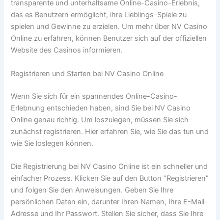
transparente und unterhaltsame Online-Casino-Erlebnis,
das es Benutzern ermöglicht, ihre Lieblings-Spiele zu
spielen und Gewinne zu erzielen. Um mehr über NV Casino
Online zu erfahren, können Benutzer sich auf der offiziellen
Website des Casinos informieren.
Registrieren und Starten bei NV Casino Online
Wenn Sie sich für ein spannendes Online-Casino-
Erlebnung entschieden haben, sind Sie bei NV Casino
Online genau richtig. Um loszulegen, müssen Sie sich
zunächst registrieren. Hier erfahren Sie, wie Sie das tun und
wie Sie loslegen können.
Die Registrierung bei NV Casino Online ist ein schneller und
einfacher Prozess. Klicken Sie auf den Button “Registrieren”
und folgen Sie den Anweisungen. Geben Sie Ihre
persönlichen Daten ein, darunter Ihren Namen, Ihre E-Mail-
Adresse und Ihr Passwort. Stellen Sie sicher, dass Sie Ihre