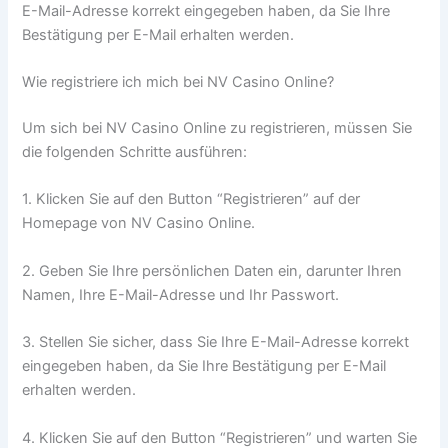
E-Mail-Adresse korrekt eingegeben haben, da Sie Ihre
Bestätigung per E-Mail erhalten werden.
Wie registriere ich mich bei NV Casino Online?
Um sich bei NV Casino Online zu registrieren, müssen Sie
die folgenden Schritte ausführen:
1. Klicken Sie auf den Button “Registrieren” auf der
Homepage von NV Casino Online.
2. Geben Sie Ihre persönlichen Daten ein, darunter Ihren
Namen, Ihre E-Mail-Adresse und Ihr Passwort.
3. Stellen Sie sicher, dass Sie Ihre E-Mail-Adresse korrekt
eingegeben haben, da Sie Ihre Bestätigung per E-Mail
erhalten werden.
4. Klicken Sie auf den Button “Registrieren” und warten Sie