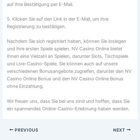
auf Ihre Bestätigung per E-Mail.
5. Klicken Sie auf den Link in der E-Mail, um Ihre
Registrierung zu bestätigen.
Nachdem Sie sich registriert haben, können Sie loslegen
und Ihre ersten Spiele spielen. NV Casino Online bietet
Ihnen eine Vielzahl an Spielen, darunter Slots, Tischspiele
und Live-Casino-Spiele. Sie können auch auf unsere
verschiedenen Bonusangebote zugreifen, darunter den NV
Casino Online Bonus und den NV Casino Online Bonus
ohne Einzahlung.
Wir freuen uns, dass Sie bei uns sind und hoffen, dass Sie
ein spannendes Online-Casino-Erlebnung haben werden.
PREVIOUS
NEXT