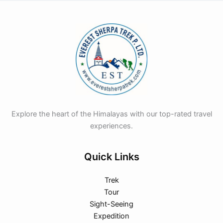
Explore the heart of the Himalayas with our top-rated travel
experiences.
Quick Links
Trek
Tour
Sight-Seeing
Expedition