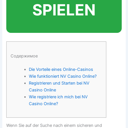
SPIELEN
Содержимое
Die Vorteile eines Online-Casinos
Wie funktioniert NV Casino Online?
Registrieren und Starten bei NV
Casino Online
Wie registriere ich mich bei NV
Casino Online?
Wenn Sie auf der Suche nach einem sicheren und