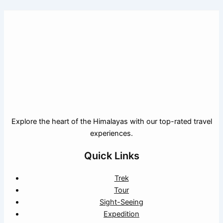
Explore the heart of the Himalayas with our top-rated travel
experiences.
Quick Links
Trek
Tour
Sight-Seeing
Expedition