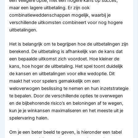
een veiligere optie, met een hogere kans op succes,
maar een lagere uitbetaling. Er zijn ook
combinatieweddenschappen mogelijk, waarbij je
verschillende uitkomsten combineert voor nog hogere
uitbetalingen.
Het is belangrijk om te begrijpen hoe de uitbetalingen zijn
berekend. De uitbetaling is afhankelijk van de kans dat
een bepaalde uitkomst zich voordoet. Hoe kleiner de
kans, hoe hoger de uitbetaling. Het spel toont duidelijk
de kansen en uitbetalingen voor elke wedoptie. Dit
maakt het voor spelers gemakkelijk om een
weloverwogen beslissing te nemen en hun inzetstrategie
te bepalen. Door de verschillende opties te overwegen
en de bijbehorende risico’s en beloningen af te wegen,
kun je je winkansen maximaliseren en het meeste uit je
spelervaring halen.
Om je een beter beeld te geven, is hieronder een tabel