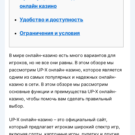
онлайн казино
Удобство и доступность
Ограничения и условия
В мире онлайн-казино есть много вариантов для
игроков, но не все они равны. В этом обзоре мы
рассмотрим UP-X онлайн-казино, которое является
одним из самых популярных и надежных онлайн-
казино в сети. В этом обзоре мы рассмотрим
основные функции и преимущества UP-X онлайн-
казино, чтобы помочь вам сделать правильный
выбор.
UP-X онлайн-казино – это официальный сайт,
который предлагает игрокам широкий спектр игр,
включая слоты, карточные игры, рулетку и другие.