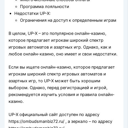
Программа лояльности
Недостатки UP-X:
Ограничения на доступ к определенным играм
В целом, UP-X – это популярное онлайн-казино,
которое предлагает игрокам широкий спектр
игровых автоматов и азартных игр. Однако, как и
любое онлайн-казино, оно имеет и свои недостатки.
Если вы ищете онлайн-казино, которое предлагает
игрокам широкий спектр игровых автоматов и
азартных игр, то UP-X может быть хорошим
выбором. Однако, перед регистрацией и игрой,
рекомендуется изучить условия и правила онлайн-
казино.
UP-X официальный сайт доступен по адресу
https://ombudsmanbiz72.ru/ , а зеркало – по адресу