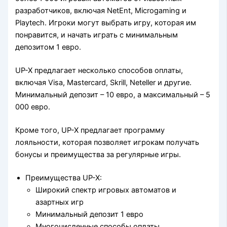
разработчиков, включая NetEnt, Microgaming и
Playtech. Игроки могут выбрать игру, которая им
понравится, и начать играть с минимальным
депозитом 1 евро.
UP-X предлагает несколько способов оплаты,
включая Visa, Mastercard, Skrill, Neteller и другие.
Минимальный депозит – 10 евро, а максимальный – 5
000 евро.
Кроме того, UP-X предлагает программу
лояльности, которая позволяет игрокам получать
бонусы и преимущества за регулярные игры.
Преимущества UP-X:
Широкий спектр игровых автоматов и
азартных игр
Минимальный депозит 1 евро
Многочисленные способы оплаты