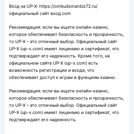
Вход на UP-X: https://ombudsmanbiz72.ru/
официальный сайт вход.com
Рекомендация: если вы ищете онлайн-казино,
которое обеспечивает безопасность и прозрачность,
то UP-X – это отличный выбор. Официальный сайт
UP-X (up-x.com) имеет лицензию и сертификат, что
подтверждает его надежность. Кроме того, на
официальном сайте UP-X (up-x.com) есть
возможность регистрации и входа, что
обеспечивает доступ к играм и функциям казино.
Рекомендация: если вы ищете онлайн-казино,
которое обеспечивает безопасность и прозрачность,
то UP-X – это отличный выбор. Официальный сайт
UP-X (up-x.com) имеет лицензию и сертификат, что
подтверждает его надежность.