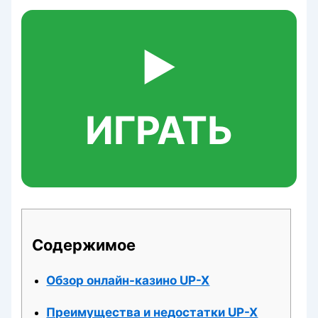
▶️
ИГРАТЬ
Содержимое
Обзор онлайн-казино UP-X
Преимущества и недостатки UP-X