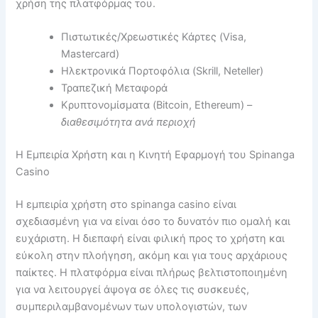
χρήση της πλατφόρμας του.
Πιστωτικές/Χρεωστικές Κάρτες (Visa,
Mastercard)
Ηλεκτρονικά Πορτοφόλια (Skrill, Neteller)
Τραπεζική Μεταφορά
Κρυπτονομίσματα (Bitcoin, Ethereum) –
διαθεσιμότητα ανά περιοχή
Η Εμπειρία Χρήστη και η Κινητή Εφαρμογή του Spinanga
Casino
Η εμπειρία χρήστη στο spinanga casino είναι
σχεδιασμένη για να είναι όσο το δυνατόν πιο ομαλή και
ευχάριστη. Η διεπαφή είναι φιλική προς το χρήστη και
εύκολη στην πλοήγηση, ακόμη και για τους αρχάριους
παίκτες. Η πλατφόρμα είναι πλήρως βελτιστοποιημένη
για να λειτουργεί άψογα σε όλες τις συσκευές,
συμπεριλαμβανομένων των υπολογιστών, των