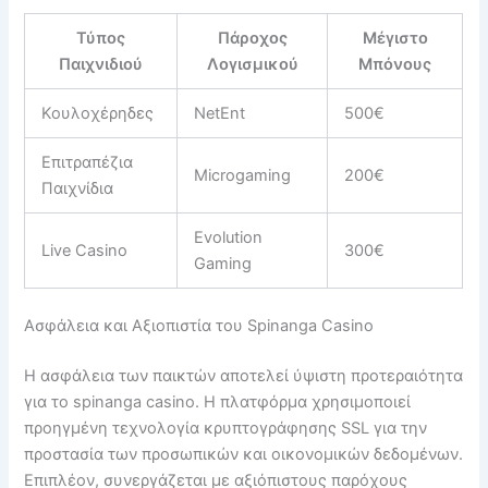
Τύπος
Πάροχος
Μέγιστο
Παιχνιδιού
Λογισμικού
Μπόνους
Κουλοχέρηδες
NetEnt
500€
Επιτραπέζια
Microgaming
200€
Παιχνίδια
Evolution
Live Casino
300€
Gaming
Ασφάλεια και Αξιοπιστία του Spinanga Casino
Η ασφάλεια των παικτών αποτελεί ύψιστη προτεραιότητα
για το spinanga casino. Η πλατφόρμα χρησιμοποιεί
προηγμένη τεχνολογία κρυπτογράφησης SSL για την
προστασία των προσωπικών και οικονομικών δεδομένων.
Επιπλέον, συνεργάζεται με αξιόπιστους παρόχους