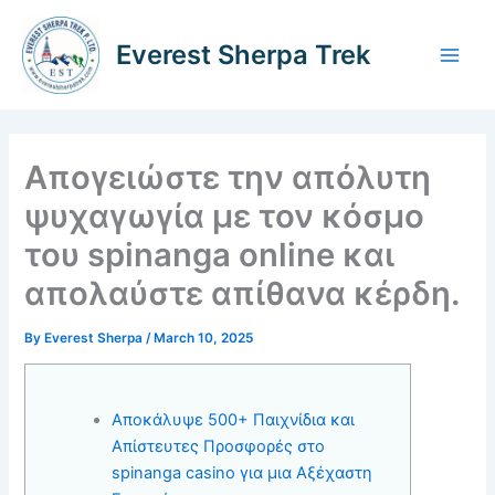
Skip
to
Everest Sherpa Trek
content
Απογειώστε την απόλυτη
ψυχαγωγία με τον κόσμο
του spinanga online και
απολαύστε απίθανα κέρδη.
By
Everest Sherpa
/
March 10, 2025
Αποκάλυψε 500+ Παιχνίδια και
Απίστευτες Προσφορές στο
spinanga casino για μια Αξέχαστη