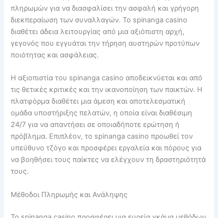
πληρωμών για να διασφαλίσει την ασφαλή και γρήγορη
διεκπεραίωση των συναλλαγών. Το spinanga casino
διαθέτει άδεια λειτουργίας από μια αξιόπιστη αρχή,
γεγονός που εγγυάται την τήρηση αυστηρών προτύπων
ποιότητας και ασφάλειας.
Η αξιοπιστία του spinanga casino αποδεικνύεται και από
τις θετικές κριτικές και την ικανοποίηση των παικτών. Η
πλατφόρμα διαθέτει μια άμεση και αποτελεσματική
ομάδα υποστήριξης πελατών, η οποία είναι διαθέσιμη
24/7 για να απαντήσει σε οποιαδήποτε ερώτηση ή
πρόβλημα. Επιπλέον, το spinanga casino προωθεί τον
υπεύθυνο τζόγο και προσφέρει εργαλεία και πόρους για
να βοηθήσει τους παίκτες να ελέγχουν τη δραστηριότητά
τους.
Μέθοδοι Πληρωμής και Ανάληψης
Το spinanga casino προσφέρει μια ευρεία γκάμα μεθόδων