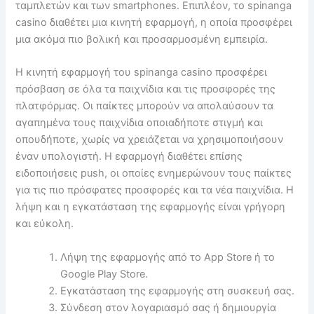
ταμπλετών και των smartphones. Επιπλέον, το spinanga
casino διαθέτει μια κινητή εφαρμογή, η οποία προσφέρει
μια ακόμα πιο βολική και προσαρμοσμένη εμπειρία.
Η κινητή εφαρμογή του spinanga casino προσφέρει
πρόσβαση σε όλα τα παιχνίδια και τις προσφορές της
πλατφόρμας. Οι παίκτες μπορούν να απολαύσουν τα
αγαπημένα τους παιχνίδια οποιαδήποτε στιγμή και
οπουδήποτε, χωρίς να χρειάζεται να χρησιμοποιήσουν
έναν υπολογιστή. Η εφαρμογή διαθέτει επίσης
ειδοποιήσεις push, οι οποίες ενημερώνουν τους παίκτες
για τις πιο πρόσφατες προσφορές και τα νέα παιχνίδια. Η
λήψη και η εγκατάσταση της εφαρμογής είναι γρήγορη
και εύκολη.
Λήψη της εφαρμογής από το App Store ή το
Google Play Store.
Εγκατάσταση της εφαρμογής στη συσκευή σας.
Σύνδεση στον λογαριασμό σας ή δημιουργία