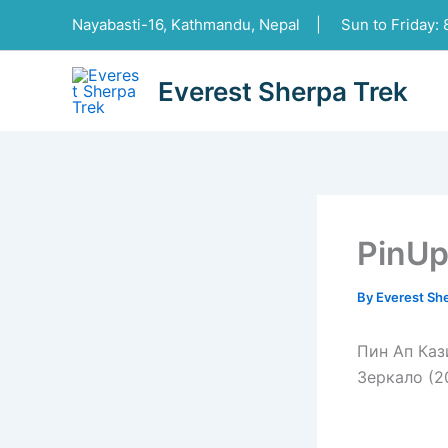
Skip
Nayabasti-16, Kathmandu, Nepal | Sun to Friday: 
to
content
Everest Sherpa Trek
PinUp
By
Everest Sh
Пин Ап Каз
Зеркало (2