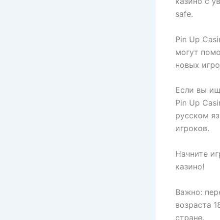
казино с ув
safe.
Pin Up Cas
могут помо
новых игро
Если вы ищ
Pin Up Cas
русском яз
игроков.
Начните иг
казино!
Важно: пер
возраста 1
стране.