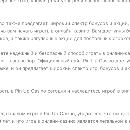
еренностью, knowing that your personal and financial info
ino также предлагает широкий спектр бонусов и акций,
чь вам начать играть в онлайн-казино. Вам доступны б
ков, а также регулярные акции для постоянных игроко
ете надежный и безопасный способ играть в онлайн-ка
ino – ваш выбор. Официальный сайт Pin Up Casino досту
ыке, и он предлагает широкий спектр игр, бонусов и а
рать в Pin Up Casino сегодня и насладитесь игрой в онл
ед началом игры в Pin Up Casino, убедитесь, что вы дос
8 лет и что игра в онлайн-казино является легальной в