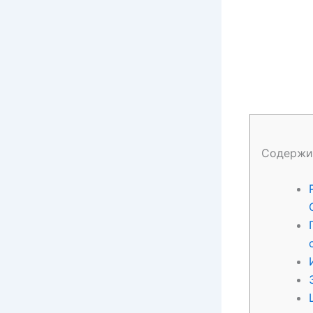
Содержи