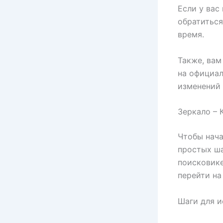
Если у вас
обратиться
время.
Также, вам
на официал
изменений 
Зеркало – 
Чтобы нача
простых ша
поисковике
перейти на
Шаги для и