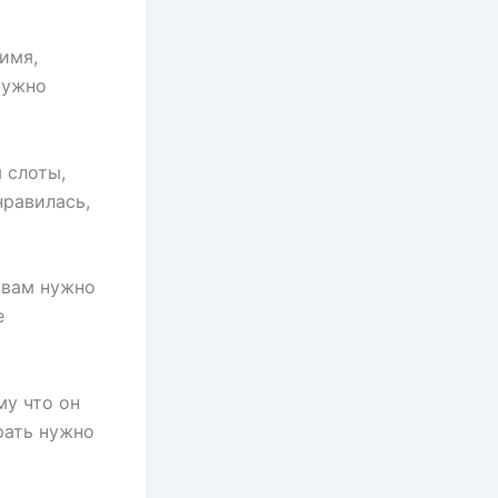
имя,
нужно
 слоты,
нравилась,
 вам нужно
е
му что он
рать нужно