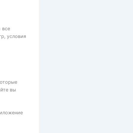
 все
р, условия
которые
айте вы
риложение