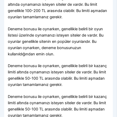
altında oynamanızı isteyen siteler de vardır. Bu limit
genellikle 100-200 TL arasında olabilir. Bu limiti aşmadan
oyunları tamamlamanız gerekir.
Deneme bonusu ile oynarken, genellikle belirli bir oyun
listesi üzerinde oynamanızı isteyen siteler de vardır. Bu
oyunlar genellikle sitenin en popüler oyunlarıdır. Bu
oyunları oynarken, deneme bonusunuzun
kullanıldığından emin olun.
Deneme bonusu ile oynarken, genellikle belirli bir kazanç
limiti altında oynamanızı isteyen siteler de vardır. Bu limit
genellikle 50-100 TL arasında olabilir. Bu limiti aşmadan
oyunları tamamlamanız gerekir.
Deneme bonusu ile oynarken, genellikle belirli bir kazanç
limiti altında oynamanızı isteyen siteler de vardır. Bu limit
genellikle 50-100 TL arasında olabilir. Bu limiti aşmadan
oyunları tamamlamanız gerekir.