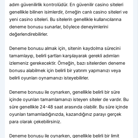
adım güvenilirlik kontrolüdür. En güvenilir casino siteleri
genellikle bilinen isimlerdir, örneğin canlı casino siteleri ve
yeni casino siteleri. Bu sitelerin genellikle kullanıcılarına
deneme bonusu sunarlar, böylece deneyimlerini
değerlendirebilirler.
Deneme bonusu almak için, sitenin kaydolma sürecini
tamamlayıp, belirli şartları karşılayarak gerekli adımları
izlemeniz gerekecektir. Örneğin, bazı sitelerden deneme
bonusu alabilmek için belirli bir yatırım yapmanızı veya
belirli oyunları oynamanızı isteyebilirler.
Deneme bonusu ile oynarken, genellikle belirli bir süre
içinde oyunları tamamlamanızı isteyen siteler de vardır. Bu
süre genellikle 24-48 saat arasında olabilir. Bu süre içinde
oyunları tamamladığınızda, kazandığınız parayı gerçek
para olarak çekebilirsiniz.
Deneme bonusu ile oynarken, genellikle belirli bir limit