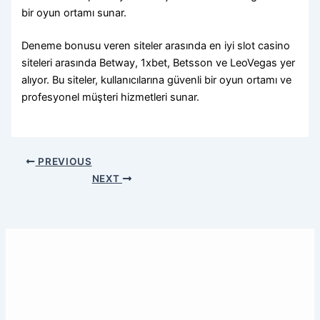
bir oyun ortamı sunar.
Deneme bonusu veren siteler arasında en iyi slot casino
siteleri arasında Betway, 1xbet, Betsson ve LeoVegas yer
alıyor. Bu siteler, kullanıcılarına güvenli bir oyun ortamı ve
profesyonel müşteri hizmetleri sunar.
PREVIOUS
NEXT