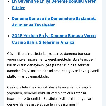
En Güvenli ve En İyi Deneme Bonusu Veren
Siteler
Deneme Bonusu ile Denemelere Başlamak:
Adımlar ve Tavsiyeler
2025 Yılı için En İyi Deneme Bonusu Veren
Casino Bahis Sitelerinin Analizi
Güvenilir casino siteleri arıyorsanız, deneme bonusu
veren siteleri incelemeniz gerekmektedir. Bu siteler, yeni
kullanıcıların deneyimini iyileştirmek için özel teklifler
sunarlar. En iyi casino siteleri arasında güvenilir ve güvenli
platformlar bulunmaktadır.
Casino siteleri ve casinobahis siteleri arasında seçim
yaparken, deneme bonusu veren sitelerin listesini
incelemeniz önemlidir. Bu siteler, kullanıcıların oyunları
deneyimlemesini ve stratejilerini geliştirmesini