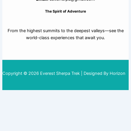
The Spirit of Adventure
From the highest summits to the deepest valleys—see the
world-class experiences that await you.
Copyright © 2026 Everest Sherpa Trek | Designed By Horizon