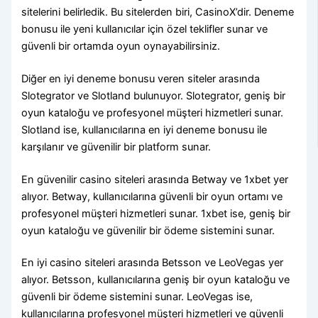
sitelerini belirledik. Bu sitelerden biri, CasinoX’dir. Deneme
bonusu ile yeni kullanıcılar için özel teklifler sunar ve
güvenli bir ortamda oyun oynayabilirsiniz.
Diğer en iyi deneme bonusu veren siteler arasında
Slotegrator ve Slotland bulunuyor. Slotegrator, geniş bir
oyun kataloğu ve profesyonel müşteri hizmetleri sunar.
Slotland ise, kullanıcılarına en iyi deneme bonusu ile
karşılanır ve güvenilir bir platform sunar.
En güvenilir casino siteleri arasında Betway ve 1xbet yer
alıyor. Betway, kullanıcılarına güvenli bir oyun ortamı ve
profesyonel müşteri hizmetleri sunar. 1xbet ise, geniş bir
oyun kataloğu ve güvenilir bir ödeme sistemini sunar.
En iyi casino siteleri arasında Betsson ve LeoVegas yer
alıyor. Betsson, kullanıcılarına geniş bir oyun kataloğu ve
güvenli bir ödeme sistemini sunar. LeoVegas ise,
kullanıcılarına profesyonel müşteri hizmetleri ve güvenli