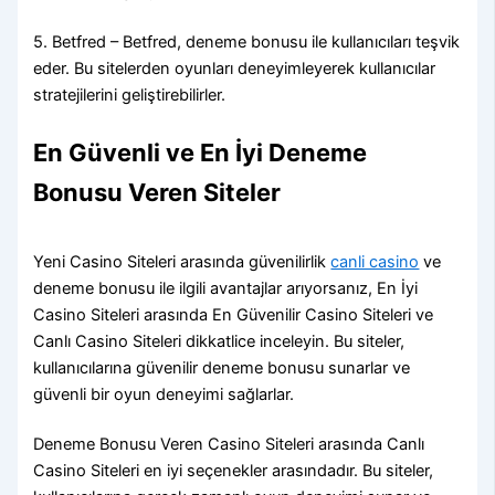
5. Betfred – Betfred, deneme bonusu ile kullanıcıları teşvik
eder. Bu sitelerden oyunları deneyimleyerek kullanıcılar
stratejilerini geliştirebilirler.
En Güvenli ve En İyi Deneme
Bonusu Veren Siteler
Yeni Casino Siteleri arasında güvenilirlik
canli casino
ve
deneme bonusu ile ilgili avantajlar arıyorsanız, En İyi
Casino Siteleri arasında En Güvenilir Casino Siteleri ve
Canlı Casino Siteleri dikkatlice inceleyin. Bu siteler,
kullanıcılarına güvenilir deneme bonusu sunarlar ve
güvenli bir oyun deneyimi sağlarlar.
Deneme Bonusu Veren Casino Siteleri arasında Canlı
Casino Siteleri en iyi seçenekler arasındadır. Bu siteler,