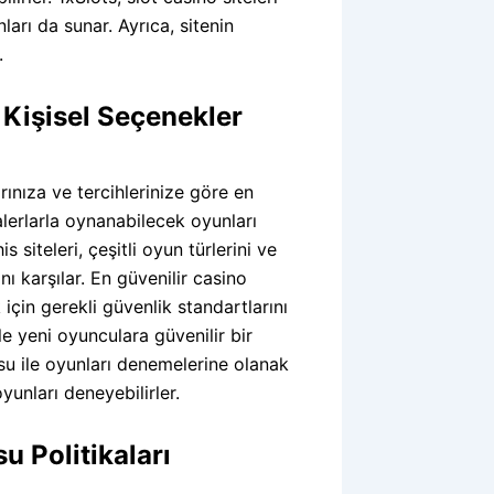
arı da sunar. Ayrıca, sitenin
.
Kişisel Seçenekler
rınıza ve tercihlerinize göre en
alerlarla oynanabilecek oyunları
siteleri, çeşitli oyun türlerini ve
nı karşılar. En güvenilir casino
k için gerekli güvenlik standartlarını
le yeni oyunculara güvenilir bir
su ile oyunları denemelerine olanak
unları deneyebilirler.
u Politikaları