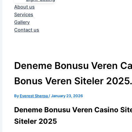
About us
Services
Gallery
Contact us
Deneme Bonusu Veren Casi
Bonus Veren Siteler 2025
By
Everest Sherpa
/
January 23, 2026
Deneme Bonusu Veren Casino Site
Siteler 2025