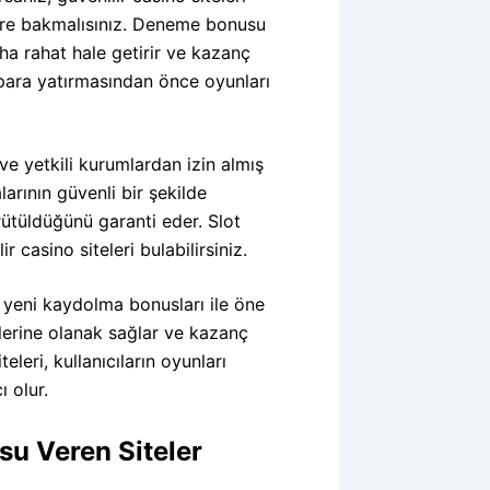
öre bakmalısınız. Deneme bonusu
aha rahat hale getirir ve kazanç
k para yatırmasından önce oyunları
ı ve yetkili kurumlardan izin almış
alarının güvenli bir şekilde
ürütüldüğünü garanti eder. Slot
 casino siteleri bulabilirsiniz.
e yeni kaydolma bonusları ile öne
elerine olanak sağlar ve kazanç
leri, kullanıcıların oyunları
ı olur.
su Veren Siteler