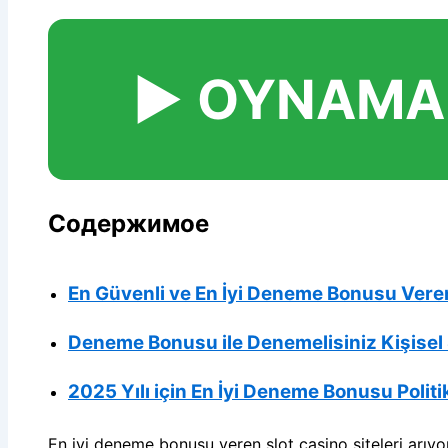
▶️ OYNAMA
Содержимое
En Güvenli ve En İyi Deneme Bonusu Veren
Deneme Bonusu ile Denemelisiniz Kişisel
2025 Yılı için En İyi Deneme Bonusu Politi
En iyi deneme bonusu veren slot casino siteleri arıyors