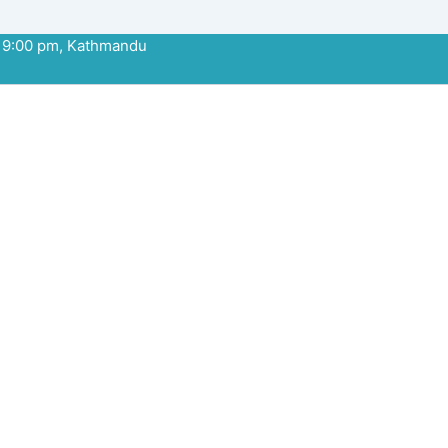
- 9:00 pm, Kathmandu