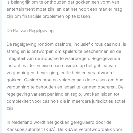
is belangrijk om te onthouden dat gokken een vorm van
entertainment moet zijn, en dat het nooit een manier mag
zijn om financiële problemen op te lossen.
De Rol van Regelgeving
De regelgeving rondom casino’s, inclusief circus casino’s, is
streng en is ontworpen om spelers te beschermen en de
integriteit van de industrie te waarborgen. Regelgevende
instanties stellen eisen aan casino’s op het gebied van
vergunningen, beveiliging, eerlijkheid en verantwoord
gokken. Casino’s moeten voldoen aan deze eisen om hun
vergunning te behouden en legaal te kunnen opereren. De
regelgeving varieert per land en regio, wat kan leiden tot
complexiteit voor casino’s die in meerdere jurisdicties actief
zijn.
In Nederland wordt het gokken gereguleerd door de
Kansspelautoriteit (KSA). De KSA is verantwoordelijk voor