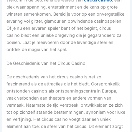
plek waar spanning, entertainment en de kans op grote
winsten samenkomen. Bereid je voor op een onvergetelijke
ervaring vol glitter, glamour en opwindende casinospellen.
Of je nu een ervaren speler bent of net begint, circus
casino biedt een unieke omgeving die je gegarandeerd zal
boeien. Laat je meevoeren door de levendige sfeer en
ontdek de magie van het spel.
De Geschiedenis van het Circus Casino
De geschiedenis van het circus casino is net zo
fascinerend als de attracties die het biedt. Oorspronkelijk
ontstonden casino’s als ontspanningscentra in Europa,
vaak verbonden aan theaters en andere vormen van
vermaak. Naarmate de tijd verstreek, ontwikkelden ze zich
tot op zichzelf staande bestemmingen, synoniem voor luxe
en verfijning. Het circus casino voegt daar een uniek
element aan toe: de sfeer van het circus. Dit element zorgt