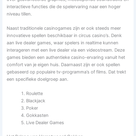
interactieve functies die de spelervaring naar een hoger
niveau tillen.
Naast traditionele casinogames zijn er ook steeds meer
innovatieve spellen beschikbaar in circus casino’s. Denk
aan live dealer games, waar spelers in realtime kunnen
interageren met een live dealer via een videostream. Deze
games bieden een authentieke casino-ervaring vanuit het
comfort van je eigen huis. Daarnaast zijn er ook spellen
gebaseerd op populaire tv-programma’s of films. Dat trekt
een specifieke doelgroep aan.
Roulette
Blackjack
Poker
Gokkasten
Live Dealer Games