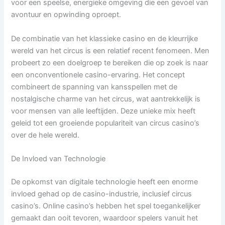
voor een speelse, energieke omgeving die een gevoel van
avontuur en opwinding oproept.
De combinatie van het klassieke casino en de kleurrijke
wereld van het circus is een relatief recent fenomeen. Men
probeert zo een doelgroep te bereiken die op zoek is naar
een onconventionele casino-ervaring. Het concept
combineert de spanning van kansspellen met de
nostalgische charme van het circus, wat aantrekkelijk is
voor mensen van alle leeftijden. Deze unieke mix heeft
geleid tot een groeiende populariteit van circus casino’s
over de hele wereld.
De Invloed van Technologie
De opkomst van digitale technologie heeft een enorme
invloed gehad op de casino-industrie, inclusief circus
casino’s. Online casino’s hebben het spel toegankelijker
gemaakt dan ooit tevoren, waardoor spelers vanuit het