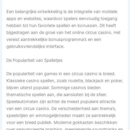
Een belangrijke ontwikkeling is de integratie van mobiele
apps en websites, waardoor spelers eenvoudig toegang
hebben tot hun favoriete spellen en bonussen. Dit heeft
bijgedragen aan de groei van het online circus casino. Het
vereist aantrekkelijke bonusprogramma’s en een
gebruiksvriendelijke interface.
De Populariteit van Spelletjes
De populariteit van games in een circus casino is breed.
Klassieke casino spellen, zoals roulette, blackjack en poker,
blijven uiterst populair. Sommige casinos bieden
thematische spellen aan, die aansluiten bij de sfeer.
Speelautomaten zijn echter de meest populaire attractie
van een circus casino. De verscheidenheid aan thema’s,
speelstijlen en winmogelijkheden maakt ze aantrekkelijk
voor een breed publiek. Moderne gokkasten beschikken
over geavanceerde graphics, meeslepende soundtracks en