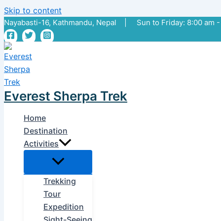
Skip to content
Nayabasti-16, Kathmandu, Nepal | Sun to Friday: 8:00 am 
Everest Sherpa Trek
Home
Destination
Activities
Trekking
Tour
Expedition
Sight-Seeing