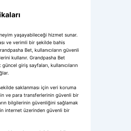
ikaları
deneyim yaşayabileceği hizmet sunar.
ası ve verimli bir şekilde bahis
Grandpasha Bet, kullanıcıların güvenli
mlerini kullanır. Grandpasha Bet
üncel giriş sayfaları, kullanıcıların
ğlar.
 şekilde saklanması için veri koruma
inin ve para transferlerinin güvenli bir
rın bilgilerinin güvenliğini sağlamak
inin internet üzerinden güvenli bir