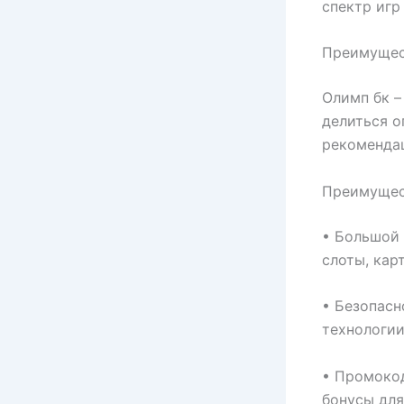
спектр игр
Преимущест
Олимп бк –
делиться о
рекомендац
Преимущест
• Большой 
слоты, кар
• Безопасн
технологии
• Промокод
бонусы для