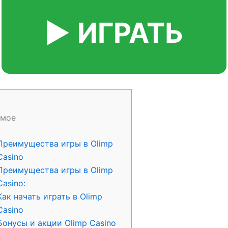
▶️ ИГРАТЬ
мое
Преимущества игры в Olimp
Casino
Преимущества игры в Olimp
Casino:
Как начать играть в Olimp
Casino
Бонусы и акции Olimp Casino