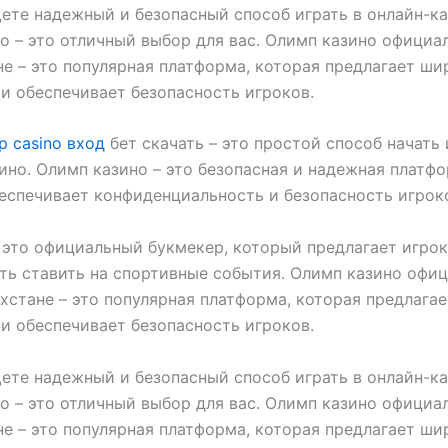
ете надежный и безопасный способ играть в онлайн-ка
no – это отличный выбор для вас. Олимп казино официа
не – это популярная платформа, которая предлагает ш
 и обеспечивает безопасность игроков.
p casino вход
бет скачать – это простой способ начать 
ино. Олимп казино – это безопасная и надежная платфо
еспечивает конфиденциальность и безопасность игрок
 это официальный букмекер, который предлагает игро
ь ставить на спортивные события. Олимп казино офи
ахстане – это популярная платформа, которая предлага
 и обеспечивает безопасность игроков.
ете надежный и безопасный способ играть в онлайн-ка
no – это отличный выбор для вас. Олимп казино официа
не – это популярная платформа, которая предлагает ш