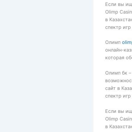
Если вы ищ
Olimp Casi
в Казахста
спектр игр
Олимп
olim
онлайн-каз
которая об
Олимп бк –
возможност
сайт в Каз
спектр игр
Если вы ищ
Olimp Casi
в Казахста