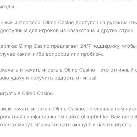
ыгоды.
чный интерфейс: Olimp Casino доступен на русском язы
 доступным для игроков из Казахстана и других стран.
держка: Olimp Casino предлагает 24/7 поддержку, чтоб
случае каких-либо вопросов или проблем.
скачать и начать играть в Olimp Casino – это отличный 
вою удачу и получить радость от игры!
играть в Olimp Casino
шили начать играть в Olimp Casino, то сначала вам нуж
роваться на официальном сайте olimpbet.kz. Вам потре
колько минут, чтобы создать аккаунт и начать играть.