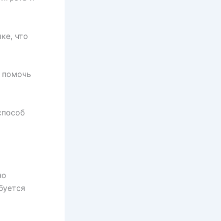
ке, что
ы помочь
способ
но
буется