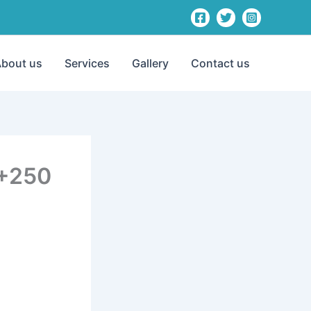
bout us
Services
Gallery
Contact us
 +250