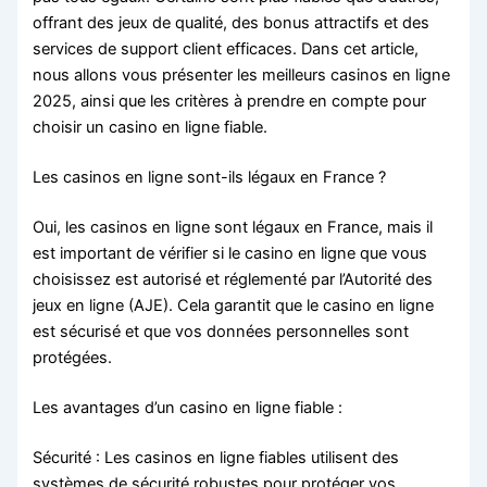
offrant des jeux de qualité, des bonus attractifs et des
services de support client efficaces. Dans cet article,
nous allons vous présenter les meilleurs casinos en ligne
2025, ainsi que les critères à prendre en compte pour
choisir un casino en ligne fiable.
Les casinos en ligne sont-ils légaux en France ?
Oui, les casinos en ligne sont légaux en France, mais il
est important de vérifier si le casino en ligne que vous
choisissez est autorisé et réglementé par l’Autorité des
jeux en ligne (AJE). Cela garantit que le casino en ligne
est sécurisé et que vos données personnelles sont
protégées.
Les avantages d’un casino en ligne fiable :
Sécurité : Les casinos en ligne fiables utilisent des
systèmes de sécurité robustes pour protéger vos