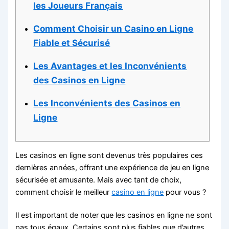
les Joueurs Français
Comment Choisir un Casino en Ligne
Fiable et Sécurisé
Les Avantages et les Inconvénients
des Casinos en Ligne
Les Inconvénients des Casinos en
Ligne
Les casinos en ligne sont devenus très populaires ces
dernières années, offrant une expérience de jeu en ligne
sécurisée et amusante. Mais avec tant de choix,
comment choisir le meilleur
casino en ligne
pour vous ?
Il est important de noter que les casinos en ligne ne sont
pas tous égaux. Certains sont plus fiables que d’autres,