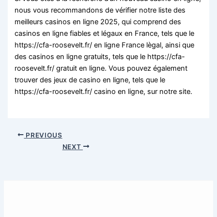
nous vous recommandons de vérifier notre liste des
meilleurs casinos en ligne 2025, qui comprend des
casinos en ligne fiables et légaux en France, tels que le
https://cfa-roosevelt.fr/ en ligne France lègal, ainsi que
des casinos en ligne gratuits, tels que le https://cfa-
roosevelt.fr/ gratuit en ligne. Vous pouvez également
trouver des jeux de casino en ligne, tels que le
https://cfa-roosevelt.fr/ casino en ligne, sur notre site.
PREVIOUS
NEXT