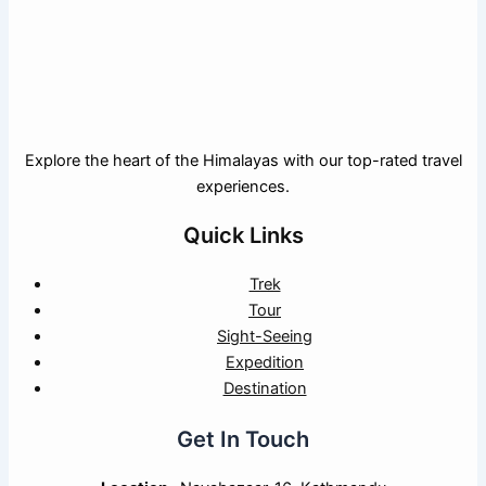
Explore the heart of the Himalayas with our top-rated travel
experiences.
Quick Links
Trek
Tour
Sight-Seeing
Expedition
Destination
Get In Touch