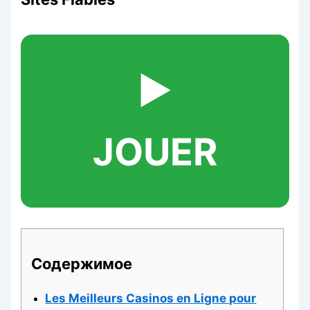
▶️
JOUER
Содержимое
Les Meilleurs Casinos en Ligne pour