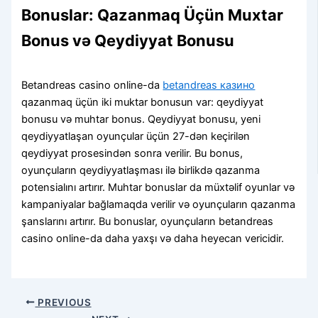
Bonuslar: Qazanmaq Üçün Muxtar
Bonus və Qeydiyyat Bonusu
Betandreas casino online-da
betandreas казино
qazanmaq üçün iki muktar bonusun var: qeydiyyat
bonusu və muhtar bonus. Qeydiyyat bonusu, yeni
qeydiyyatlaşan oyunçular üçün 27-dən keçirilən
qeydiyyat prosesindən sonra verilir. Bu bonus,
oyunçuların qeydiyyatlaşması ilə birlikdə qazanma
potensialını artırır. Muhtar bonuslar da müxtəlif oyunlar və
kampaniyalar bağlamaqda verilir və oyunçuların qazanma
şanslarını artırır. Bu bonuslar, oyunçuların betandreas
casino online-da daha yaxşı və daha heyecan vericidir.
PREVIOUS