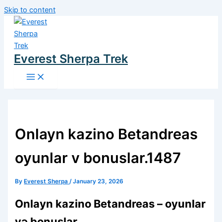
Skip to content
Everest Sherpa Trek
Onlayn kazino Betandreas
oyunlar v bonuslar.1487
By
Everest Sherpa
/
January 23, 2026
Onlayn kazino Betandreas – oyunlar
və bonuslar