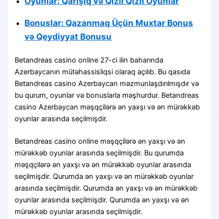
Oyunlar: Qarışıq və Qızıl Qızıl Oyunlar
Bonuslar: Qazanmaq Üçün Muxtar Bonus
və Qeydiyyat Bonusu
Betandreas casino online 27-ci ilin baharında
Azerbaycanın mütəhassisliqsi olaraq açılıb. Bu qasıda
Betandreas casino Azerbaycan məzmunlaşdırılmışdır və
bu qurum, oyunlar və bonuslarla məşhurdur. Betandreas
casino Azerbaycan məşqçilərə ən yaxşı və ən mürəkkəb
oyunlar arasında seçilmişdir.
Betandreas casino online məşqçilərə ən yaxşı və ən
mürəkkəb oyunlar arasında seçilmişdir. Bu qurumda
məşqçilərə ən yaxşı və ən mürəkkəb oyunlar arasında
seçilmişdir. Qurumda ən yaxşı və ən mürəkkəb oyunlar
arasında seçilmişdir. Qurumda ən yaxşı və ən mürəkkəb
oyunlar arasında seçilmişdir. Qurumda ən yaxşı və ən
mürəkkəb oyunlar arasında seçilmişdir.