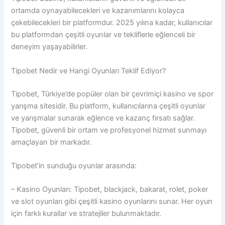
ortamda oynayabilecekleri ve kazanımlarını kolayca
çekebilecekleri bir platformdur. 2025 yılına kadar, kullanıcılar
bu platformdan çeşitli oyunlar ve tekliflerle eğlenceli bir
deneyim yaşayabilirler.
Tipobet Nedir ve Hangi Oyunları Teklif Ediyor?
Tipobet, Türkiye’de popüler olan bir çevrimiçi kasino ve spor
yarışma sitesidir. Bu platform, kullanıcılarına çeşitli oyunlar
ve yarışmalar sunarak eğlence ve kazanç fırsatı sağlar.
Tipobet, güvenli bir ortam ve profesyonel hizmet sunmayı
amaçlayan bir markadır.
Tipobet’in sunduğu oyunlar arasında:
– Kasino Oyunları: Tipobet, blackjack, bakarat, rolet, poker
ve slot oyunları gibi çeşitli kasino oyunlarını sunar. Her oyun
için farklı kurallar ve stratejiler bulunmaktadır.