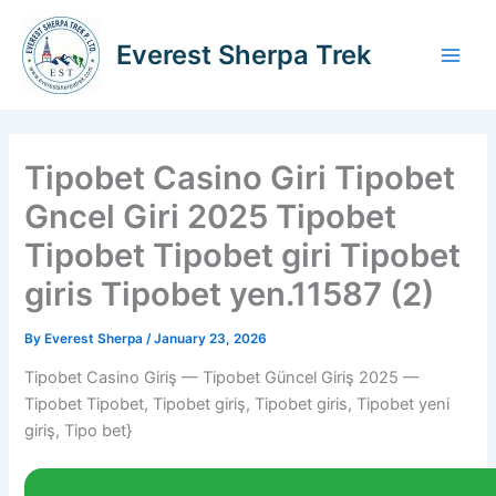
Skip
to
Everest Sherpa Trek
content
Tipobet Casino Giri Tipobet
Gncel Giri 2025 Tipobet
Tipobet Tipobet giri Tipobet
giris Tipobet yen.11587 (2)
By
Everest Sherpa
/
January 23, 2026
Tipobet Casino Giriş — Tipobet Güncel Giriş 2025 —
Tipobet Tipobet, Tipobet giriş, Tipobet giris, Tipobet yeni
giriş, Tipo bet}