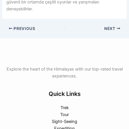
güvenli bir ortamda çeşitli oyunlar ve yarışmaları
deneyebilirler.
PREVIOUS
NEXT
Explore the heart of the Himalayas with our top-rated travel
experiences.
Quick Links
Trek
Tour
Sight-Seeing
Expedition